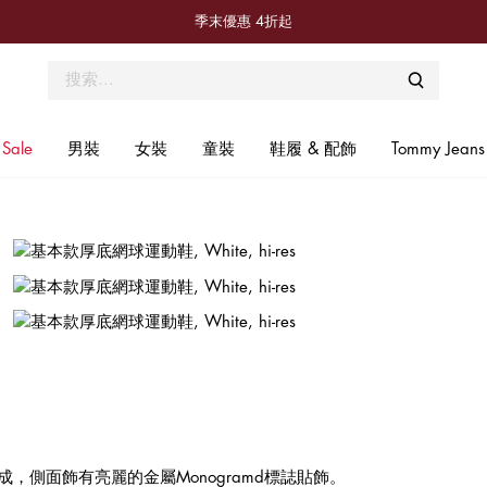
季末優惠 4折起
Sale
男裝
女裝
童裝
鞋履 & 配飾
Tommy Jeans
優惠季節
 + 9折
通訊享首單額外9折，更可第一手掌握優惠活動、新品訊息、專屬情報
訂閱電子通訊
側面飾有亮麗的金屬Monogramd標誌貼飾。