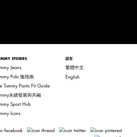
MMY STORIES
語言
mmy Jeans
繁體中文
ommy Polo 恤指南
English
e Tommy Pants Fit Guide
ommy永續發展與共融
mmy Sport Hub
mmy Icons