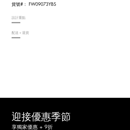
貨號#：
FW09073YBS
設計重點
配送＋退貨
迎接優惠季節
享獨家優惠 + 9折