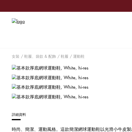
迎接
女裝
鞋履、袋款 & 配飾
鞋履
運動鞋
享獨家優惠
訂閱電子
容。
詳細資料
時尚、簡潔、運動風格。這款簡潔網球運動鞋以光滑小牛皮製成，