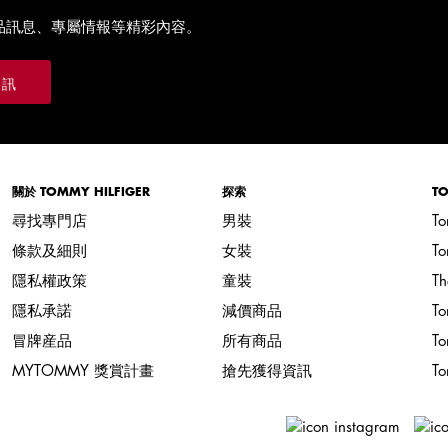
品訊息、專屬情報等精彩內容。
通訊
關於 TOMMY HILFIGER
探索
TO
尋找專門店
男裝
To
條款及細則
女裝
T
隱私權政策
童裝
Th
隱私承諾
減價商品
T
冒牌産品
所有商品
To
MYTOMMY 獎賞計畫
搶先獲得資訊
To