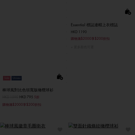
Essential 標誌連帽上衣標誌
HKD 1190
購物滿$2000享$200折扣
更多顏色可選
Sale
Unisex
棒球風對比色領寬版橄欖球衫
價格扣減從
HKD 1590
至
HKD 795
5折
購物滿$2000享$200折扣