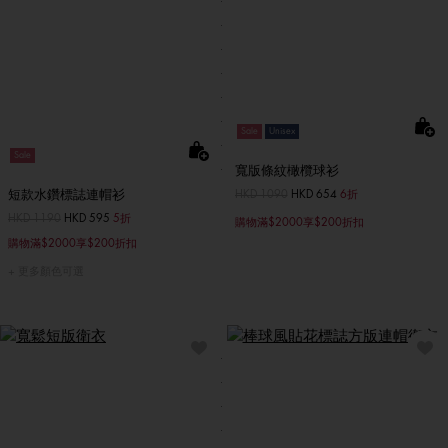
Sale
Unisex
Sale
寬版條紋橄欖球衫
短款水鑽標誌連帽衫
價格扣減從
HKD 1090
至
HKD 654
6折
價格扣減從
HKD 1190
至
HKD 595
5折
購物滿$2000享$200折扣
購物滿$2000享$200折扣
更多顏色可選