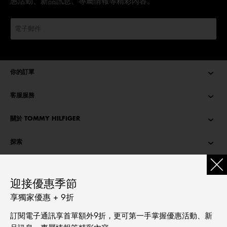
惠活動、新品訊息、專屬情報等精彩內容。
你的訂單
客服服務
關於 TOMMY HILFIGER
探索
TOMMY STORIES
迎接優惠季節
語言
享獨家優惠 + 9折
繁體中文
訂閱電子通訊享首單額外9折，更可第一手掌握優惠活動、新
English