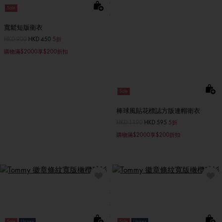
Sale
寬鬆短版衛衣
價格扣減從
HKD 900
至
HKD 450
5折
購物滿$2000享$200折扣
Sale
棒球風貼花標誌方版連帽衛衣
價格扣減從
HKD 1190
至
HKD 595
5折
購物滿$2000享$200折扣
Sale
Unisex
Sale
Unisex