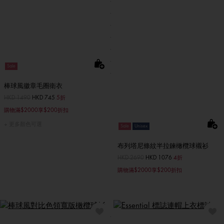
Sale
棒球風徽章毛圈衛衣
價格扣減從
HKD 1490
至
HKD 745
5折
購物滿$2000享$200折扣
更多顏色可選
Sale
Unisex
布列塔尼條紋半拉鍊橄欖球襯衫
價格扣減從
HKD 2690
至
HKD 1076
4折
購物滿$2000享$200折扣