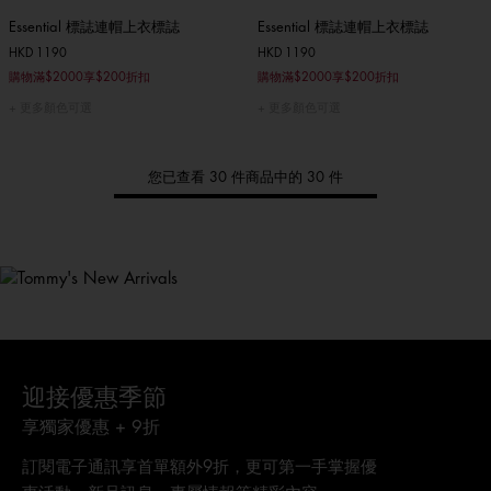
Essential 標誌連帽上衣標誌
Essential 標誌連帽上衣標誌
HKD 1190
HKD 1190
購物滿$2000享$200折扣
購物滿$2000享$200折扣
更多顏色可選
更多顏色可選
您已查看 30 件商品中的 30 件
Tommy
新品上架
選購男裝
選購女裝
選購童裝
迎接優惠季節
享獨家優惠 + 9折
訂閱電子通訊享首單額外9折，更可第一手掌握優