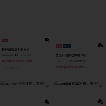
Sale
Sale
Unisex
棒球風徽章毛圈衛衣
雙面針織條紋橄欖球衫
價格扣減從
HKD 1490
至
HKD 745
5折
價格扣減從
HKD 2190
至
HKD 1095
5折
購物滿$2000享$200折扣
購物滿$2000享$200折扣
更多顏色可選