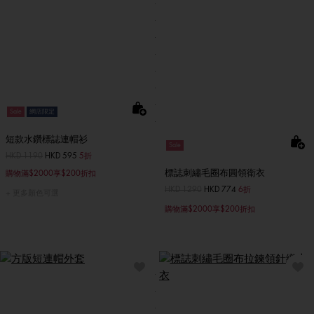
Sale
網店限定
短款水鑽標誌連帽衫
Sale
價格扣減從
HKD 1190
至
HKD 595
5折
標誌刺繡毛圈布圓領衛衣
購物滿$2000享$200折扣
價格扣減從
HKD 1290
至
HKD 774
6折
更多顏色可選
購物滿$2000享$200折扣