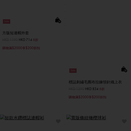
Sale
方版短連帽外套
價格扣減從
HKD 1190
至
HKD 714
6折
購物滿$2000享$200折扣
Sale
標誌刺繡毛圈布拉鍊領針織上衣
價格扣減從
HKD 1390
至
HKD 834
6折
購物滿$2000享$200折扣