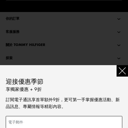
你的訂單
客服服務
關於 TOMMY HILFIGER
探索
TOMMY STORIES
迎接優惠季節
語言
享獨家優惠 + 9折
繁體中文
訂閱電子通訊享首單額外9折，更可第一手掌握優惠活動、新
English
品訊息、專屬情報等精彩內容。