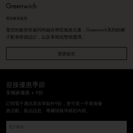
Greenwich
寬管錐形版型
寬管的錐形剪裁同時融合學院風格元素，Greenwich系列的褲
子配有暗袋設計，以及單褶或雙褶選擇。
選購版型
迎接優惠季節
享獨家優惠 + 9折
訂閱電子通訊享首單額外9折，更可第一手掌握優
惠活動、新品訊息、專屬情報等精彩內容。