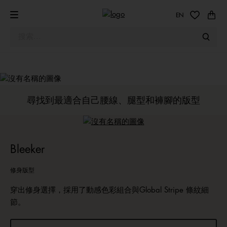
EN
Tommy 褲款指南
我們重新演繹1985 Tommy 斜布褲，打造適合每個人的必備褲
款。
尋找到最適合自己腰線、腿型和褲腳的版型
Bleeker
修身版型
穿出修身選擇，採用了動感色彩組合與Global Stripe 條紋細
節。