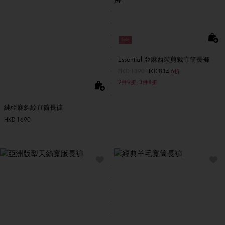
Sale
Essential 亞麻西裝剪裁直筒長褲
價格扣減從
HKD 1390
至
HKD 834
6折
2件9折, 3件8折
純亞麻斜紋直筒長褲
HKD 1690