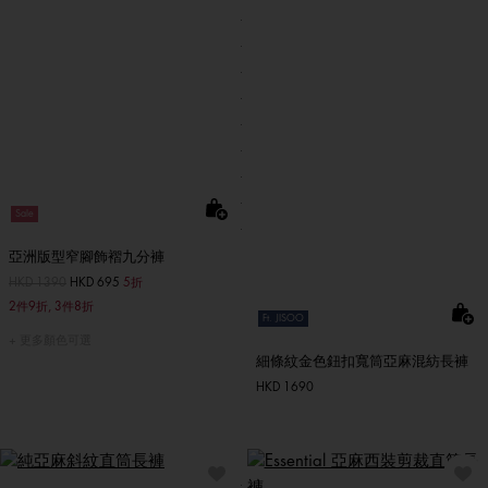
Sale
亞洲版型窄腳飾褶九分褲
價格扣減從
HKD 1390
至
HKD 695
5折
2件9折, 3件8折
Ft. JISOO
更多顏色可選
細條紋金色鈕扣寬筒亞麻混紡長褲
HKD 1690