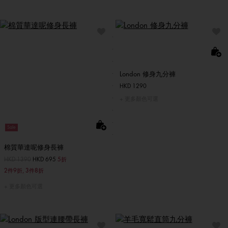
London 修身九分褲
HKD 1290
更多顏色可選
Sale
棉質華達呢修身長褲
價格扣減從
HKD 1390
至
HKD 695
5折
2件9折, 3件8折
更多顏色可選