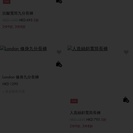
Sale
抗皺寬筒九分長褲
價格扣減從
HKD 1390
至
HKD 695
5折
2件9折, 3件8折
London 修身九分長褲
HKD 1290
更多顏色可選
Sale
人造絲斜寬筒長褲
價格扣減從
HKD 1590
至
HKD 795
5折
2件9折, 3件8折