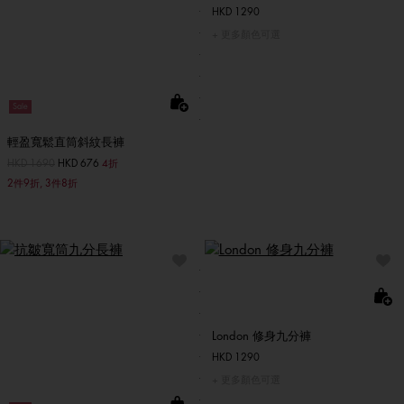
HKD 1290
更多顏色可選
Sale
輕盈寬鬆直筒斜紋長褲
價格扣減從
HKD 1690
至
HKD 676
4折
2件9折, 3件8折
London 修身九分褲
HKD 1290
更多顏色可選