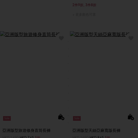
2件9折, 3件8折
更多顏色可選
Sale
Sale
亞洲版型旅遊修身直筒長褲
亞洲版型天絲亞麻寬版長褲
價格扣減從
HKD 1490
至
HKD 745
5折
價格扣減從
HKD 1690
至
HKD 845
5折