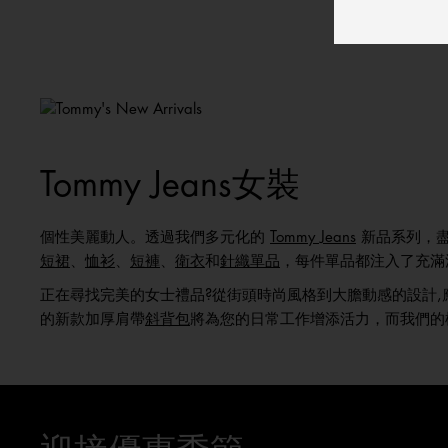
Tommy Jeans女裝
個性美麗動人。透過我們多元化的
Tommy Jeans
新品系列，盡
短裙
、
恤衫
、
短褲
、
衛衣
和
針織單品
，每件單品都注入了充滿活
正在尋找完美的女士禮品?從街頭時尚風格到大膽動感的設計,應
的新款加厚肩帶
斜背包
將為您的日常工作增添活力，而我們的