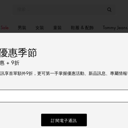
Sale
男裝
女裝
童裝
鞋履 & 配飾
Tommy Jeans
優惠季節
2026 夏季系列
員瑛演繹TOMMY JEA
 + 9折
通訊享首單額外9折，更可第一手掌握優惠活動、新品訊息、專屬情報
Ft. 張員瑛
m Trainers With Charms
針織芭蕾平底鞋
Sale
495
5折
HKD 495
5折
價格扣減從
HKD 990
至
選擇你的尺碼
選擇你的尺碼
2件9折, 3件8折
訂閱電子通訊
37
38
39
40
36
37
38
39