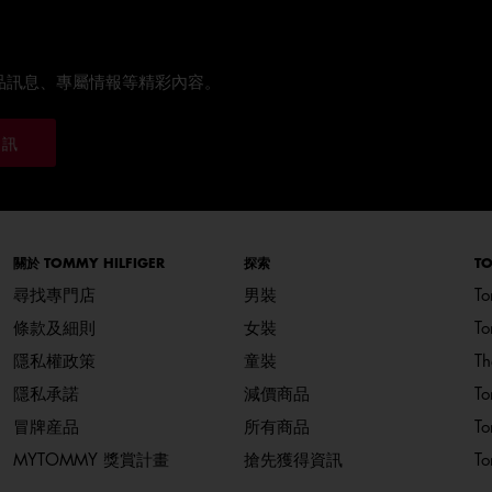
品訊息、專屬情報等精彩內容。
通訊
關於 TOMMY HILFIGER
探索
TO
尋找專門店
男裝
To
條款及細則
女裝
T
隱私權政策
童裝
Th
隱私承諾
減價商品
T
冒牌産品
所有商品
To
MYTOMMY 獎賞計畫
搶先獲得資訊
To