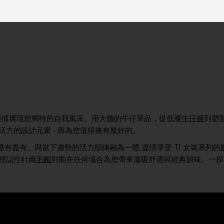
您已查看 3 件商品中的 3 件
Tommy
新品上架
選購男裝
選購女裝
選購童裝
情展現您獨特的自我風采。用大膽的牛仔單品，從低腰
牛仔褲
到塑
力的設計元素 - 因為您值得擁有最好的。
有盡有。與當下趨勢的活力韻律融為一體,盡情享受 TJ 女裝系列的
標誌性針織
毛帽
則能在任何場合為您帶來溫暖舒適與經典韻味。一探