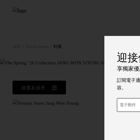
女裝
Tommy Jeans
鞋履
迎接
張
享獨家優惠
訂閱電子
容。
篩選及排序
Sale
Canvas Platfor
HKD 
價格扣減從
HKD 990
至
2件9折, 3件8折
36