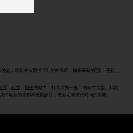
形
外套
，將您的造型提升到新的高度。探索最新的
T恤
、
長裙、
鞋履
、
包袋
、
帽子
的魅力，打造出獨一無二的個性造型。我們
我們最新的原創和重塑設計，重新定義當代時尚的界限。