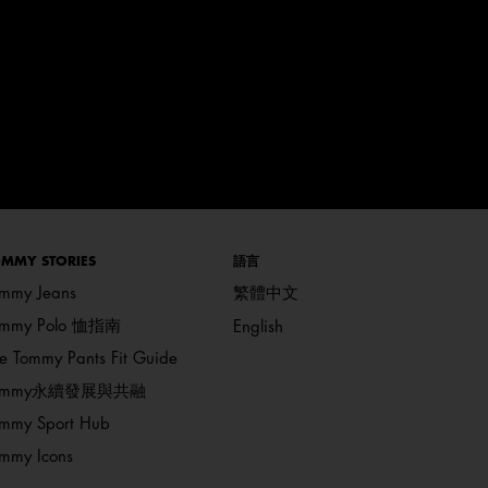
MMY STORIES
語言
mmy Jeans
繁體中文
ommy Polo 恤指南
English
e Tommy Pants Fit Guide
ommy永續發展與共融
mmy Sport Hub
mmy Icons