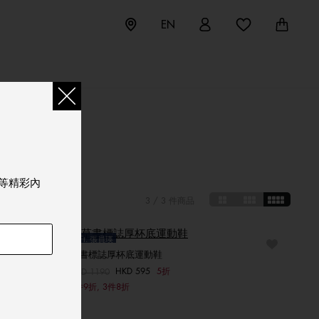
EN
NS
等精彩內
3
/ 3 件商品
Ft. 張員瑛
草書標誌厚杯底運動鞋
Sale
HKD 595
5折
價格扣減從
HKD 1190
至
選擇你的尺碼
2件9折, 3件8折
40
40