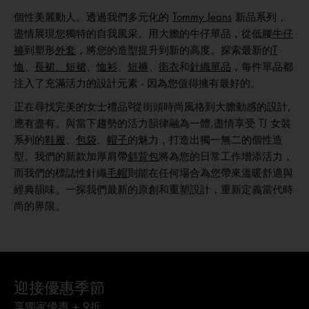
個性美麗動人。透過我們多元化的
Tommy Jeans
新品系列，
盡情展現您獨特的自我風采。用大膽的牛仔單品，從低腰
牛仔
褲
到塑形
外套
，將您的造型提升到新的高度。探索最新的
T
恤
、
長裙、短裙
、
恤衫
、
短褲
、
衛衣
和
針織單品
，每件單品都
注入了充滿活力的設計元素 - 因為您值得擁有最好的。
正在尋找完美的女士禮品?從街頭時尚風格到大膽動感的設計,
應有盡有。與當下趨勢的活力韻律融為一體,盡情享受 TJ 女裝
系列的
鞋履
、
包袋
、
帽子
的魅力，打造出獨一無二的個性造
型。我們的新款加厚肩帶
斜背包
將為您的日常工作增添活力，
而我們的標誌性針織
毛帽
則能在任何場合為您帶來溫暖舒適與
經典韻味。一探我們最新的原創和重塑設計，重新定義當代時
尚的界限。
迎接優惠季節
享獨家優惠 + 9折