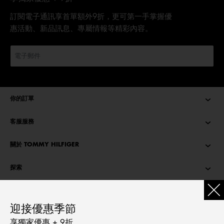
訂閱電子通訊享首單額外9折，更可第一手掌握優
惠活動、新品訊息、專屬情報等精彩內容。
你的訂單
客服服務
關於 TOMMY HILFIGER
探索
TOMMY STORIES
迎接優惠季節
語言
享獨家優惠 + 9折