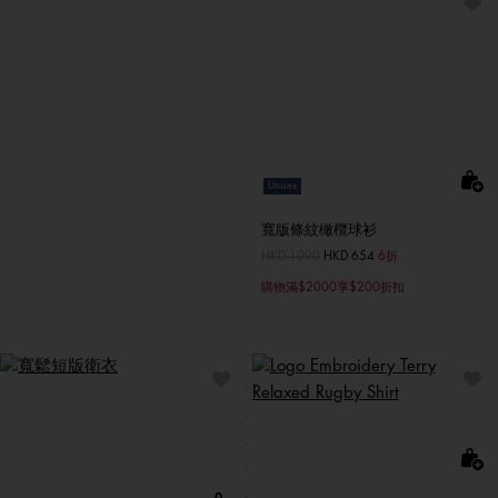
Unisex
寬版條紋橄欖球衫
價格扣減從
HKD 1090
至
HKD 654
6折
購物滿$2000享$200折扣