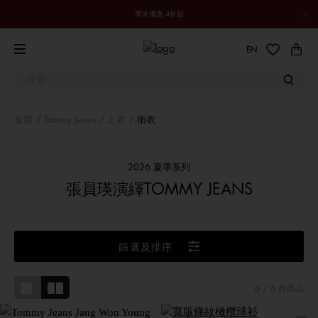
季末優惠 4折起
EN
女裝
Tommy Jeans
上衣
衛衣
2026 夏季系列
張員瑛演繹TOMMY JEANS
篩選及排序
6
/ 6 件商品