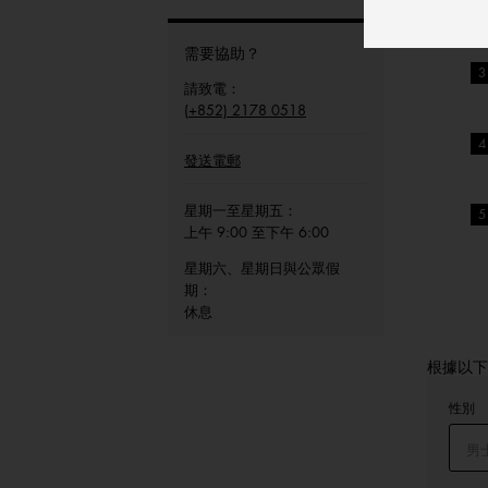
需要協助？
請致電：
(+852) 2178 0518
發送電郵
星期一至星期五：
上午 9:00 至下午 6:00
星期六、星期日與公眾假
期：
休息
根據以下
性別
男