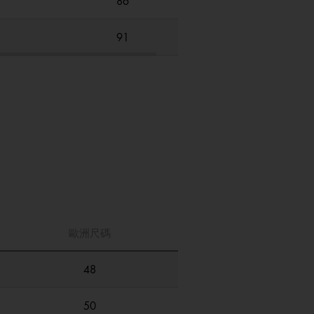
86
91
歐洲尺碼
48
50