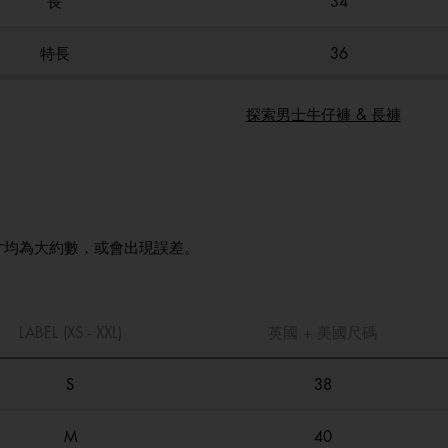
長
34
特長
36
探索男士牛仔褲 & 長褲
寸均為大約數，或會出現誤差。
LABEL (XS - XXL)
英國 + 美國尺碼
S
38
M
40