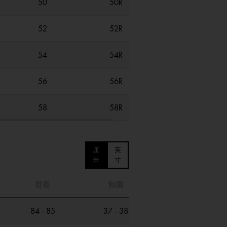
50
50R
52
52R
54
54R
56
56R
58
58R
厘
英
米
寸
臂長
頸圍
84 - 85
37 - 38