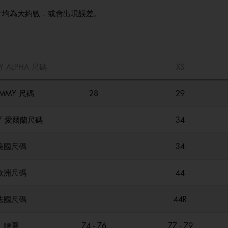
寸均為大約數，或會出現誤差。
Y ALPHA 尺碼
XS
MMY 尺碼
28
29
/ 愛爾蘭尺碼
34
美國尺碼
34
歐洲尺碼
44
法國尺碼
44R
腰圍
74 - 76
77 - 79