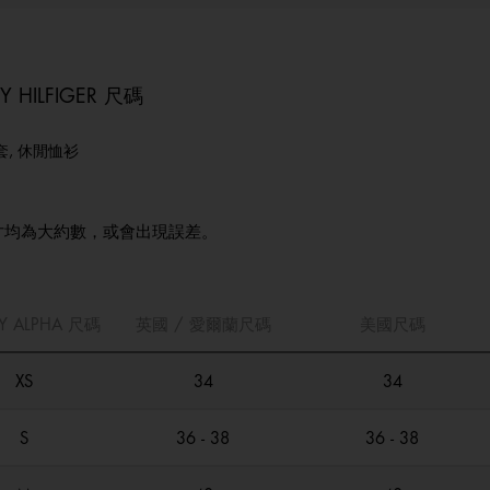
 HILFIGER 尺碼
套, 休閒恤衫
寸均為大約數，或會出現誤差。
Y ALPHA 尺碼
英國 / 愛爾蘭尺碼
美國尺碼
XS
34
34
S
36 - 38
36 - 38