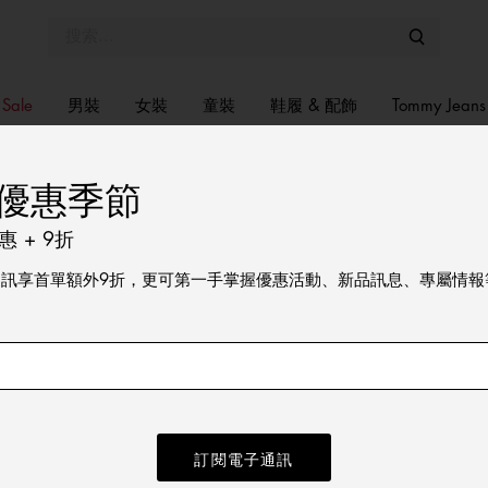
Sale
男裝
女裝
童裝
鞋履 & 配飾
Tommy Jeans
優惠季節
 + 9折
寸對照表
通訊享首單額外9折，更可第一手掌握優惠活動、新品訊息、專屬情報
將每項產品的尺寸與自己的尺寸進行比較，以選擇最合適的尺寸。
肩寬
由左肩點到右肩點
訂閱電子通訊