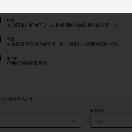
胸圍
胸圍最豐滿的部分（保持捲尺水平）。
腰圍
在肚臍上方和胸下方，在自然腰圍的最細圍位置量度一次。
臀圍
在臀部最豐滿的位置量度一圈，通常比自然腰圍低約 9 吋。
褲內側
從褲襠到腳踝處量度。
項目尋找產品尺寸
服飾類型
士
請選擇