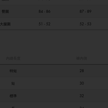
臀圍
84 - 86
87 - 89
大腿圍
51 - 52
52 - 53
內縫長度
褲內側
特短
28
短
30
標準
32