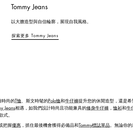
Tommy Jeans
以大膽造型與自信輪廓，展現自我風格。
探索更多 Tommy Jeans
雅時尚的
T恤
、斯文時髦的
Polo恤
和
牛仔褲
提升您的休閒造型，還是希
y Jeans
相遇，如我們設計時尚且功能兼具的
修身牛仔褲
，
恤衫
和
牛
款式。
或把握
優惠
，抓住最後機會獲得必備品和
Tommy標誌單品
。無論你的風