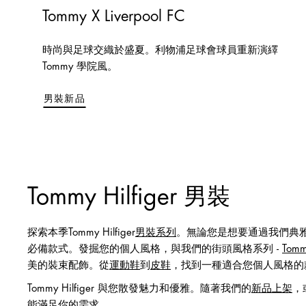
Tommy X Liverpool FC
時尚與足球交織於盛夏。利物浦足球會球員重新演繹
Tommy 學院風。
男裝新品
Tommy Hilfiger 男裝
探索本季Tommy Hilfiger
男裝系列
。無論您是想要通過我們典
必備款式。發掘您的個人風格，與我們的街頭風格系列 -
Tomm
美的裝束配飾。從
運動鞋
到
皮鞋
，找到一種適合您個人風格的
Tommy Hilfiger 與您散發魅力和優雅。隨著我們的
新品上架
，
能滿足你的需求。