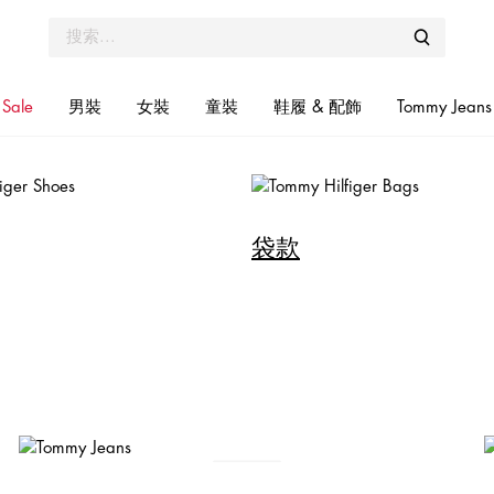
立即選購
Sale
男裝
女裝
童裝
鞋履 & 配飾
Tommy Jeans
袋款
Tommy Icons
經典 POLO 恤
立即選購