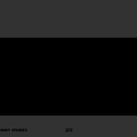
MMY STORIES
語言