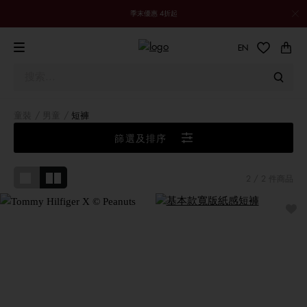
季末優惠 4折起
EN
童裝
男童
短褲
Tommy Hilfiger X ©
篩選及排序
Peanuts
史努比與好友為日常必備單
2
/ 2 件商品
品注入美式學院風魅力。