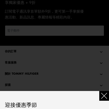
享獨家優惠 + 9折
訂閱電子通訊享首單額外9折，更可第一手掌握優
惠活動、新品訊息、專屬情報等精彩內容。
你的訂單
客服服務
關於 TOMMY HILFIGER
探索
TOMMY STORIES
迎接優惠季節
語言