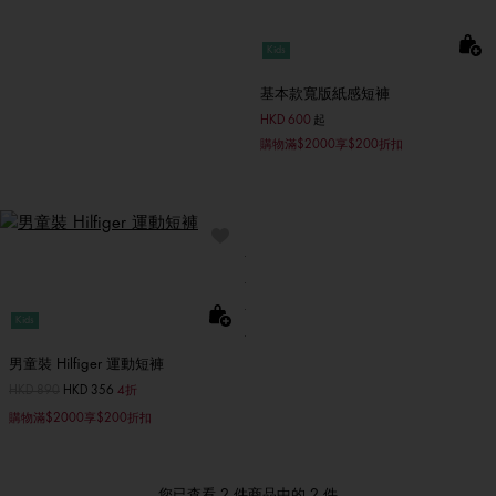
Kids
基本款寬版紙感短褲
HKD 600
起
購物滿$2000享$200折扣
Kids
男童裝 Hilfiger 運動短褲
價格扣減從
HKD 890
至
HKD 356
4折
購物滿$2000享$200折扣
您已查看 2 件商品中的 2 件