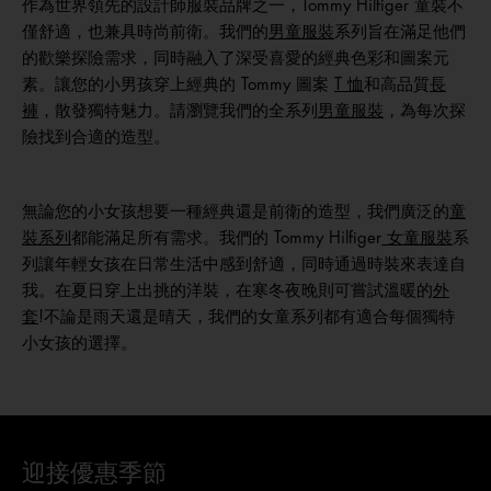
作為世界領先的設計師服裝品牌之一，Tommy Hilfiger 童裝不
僅舒適，也兼具時尚前衛。我們的
男童服裝
系列旨在滿足他們
的歡樂探險需求，同時融入了深受喜愛的經典色彩和圖案元
素。讓您的小男孩穿上經典的 Tommy 圖案
T 恤
和高品質
長
褲
，散發獨特魅力。請瀏覽我們的全系列
男童服裝
，為每次探
險找到合適的造型。
無論您的小女孩想要一種經典還是前衛的造型，我們廣泛的
童
裝系列
都能滿足所有需求。我們的 Tommy Hilfiger
女童服裝
系
列讓年輕女孩在日常生活中感到舒適，同時通過時裝來表達自
我。在夏日穿上出挑的洋裝，在寒冬夜晚則可嘗試溫暖的
外
套
!不論是雨天還是晴天，我們的女童系列都有適合每個獨特
小女孩的選擇。
迎接優惠季節