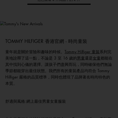
Tommy
新品上架
選購男裝
選購女裝
選購童裝
TOMMY HILFIGER 香港官網 - 時尚童裝
童年就是關於冒險和趣味的時候。
Tommy Hilfiger 童裝
系列完
美地詮釋了這一點，不論是 3 至 16 歲的
男童
還是
女童
都能在
其中找到心儀的選擇。讓孩子們盡興而玩，同時確保他們無論
季節都能穿出最佳狀態。我們所有的童裝產品均符合 Tommy
Hilfiger 嚴格的品質標準，同時也體現了品牌著名時尚特色的
本質。
舒適與風格:網上最佳男童女童服裝