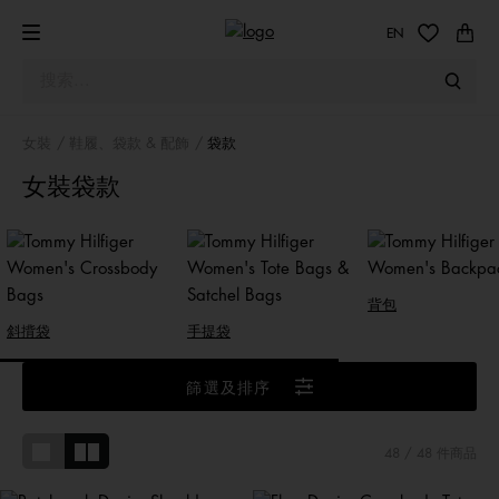
EN
女裝
鞋履、袋款 & 配飾
袋款
女裝袋款
背包
斜揹袋
手提袋
篩選及排序
48
/ 48 件商品