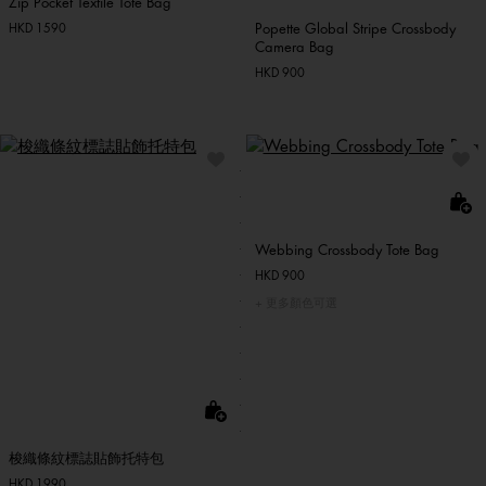
Zip Pocket Textile Tote Bag
Popette Global Stripe Crossbody
HKD 1590
Camera Bag
HKD 900
Webbing Crossbody Tote Bag
HKD 900
更多顏色可選
梭織條紋標誌貼飾托特包
HKD 1990