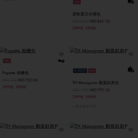
Sale
柔軟夏日水桶包
價格扣減從
HKD 1690
至
HKD 845
5折
2件9折, 3件8折
Sale
Ft. JISOO
Sale
Popette 相機包
價格扣減從
HKD 900
至
HKD 720
8折
TH Monogram 翻蓋斜肩包
2件9折, 3件8折
價格扣減從
HKD 1590
至
HKD 795
5折
2件9折, 3件8折
更多顏色可選