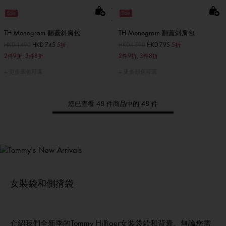
Sale
Sale
TH Monogram 翻蓋斜肩包
TH Monogram 翻蓋斜肩包
價格扣減從
HKD 1490
至
HKD 745
5折
價格扣減從
HKD 1590
至
HKD 795
5折
2件9折, 3件8折
2件9折, 3件8折
更多顏色可選
更多顏色可選
您已查看 48 件商品中的 48 件
Tommy
新品上架
選購男裝
選購女裝
選購童裝
女裝袋和側揹袋
介紹我們全新季的Tommy Hilfiger女裝袋款和背囊。無論您需