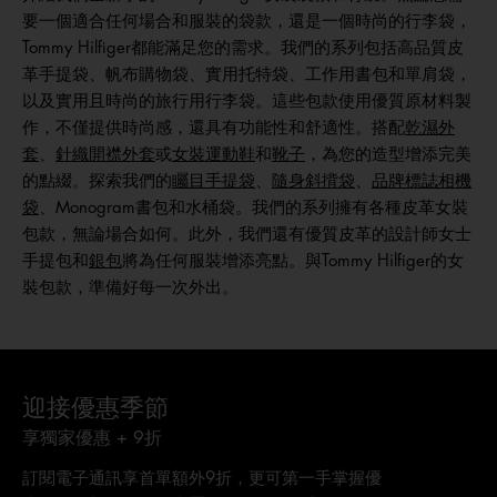
要一個適合任何場合和服裝的袋款，還是一個時尚的行李袋，
Tommy Hilfiger都能滿足您的需求。我們的系列包括高品質皮
革手提袋、帆布購物袋、實用托特袋、工作用書包和單肩袋，
以及實用且時尚的旅行用行李袋。這些包款使用優質原材料製
作，不僅提供時尚感，還具有功能性和舒適性。搭配
乾濕外
套
、
針織開襟外套
或
女裝運動鞋
和
靴子
，為您的造型增添完美
的點綴。探索我們的
矚目手提袋
、
隨身斜揹袋
、
品牌標誌相機
袋
、Monogram書包和水桶袋。我們的系列擁有各種皮革女裝
包款，無論場合如何。此外，我們還有優質皮革的設計師女士
手提包和
銀包
將為任何服裝增添亮點。與Tommy Hilfiger的女
裝包款，準備好每一次外出。
迎接優惠季節
享獨家優惠 + 9折
訂閱電子通訊享首單額外9折，更可第一手掌握優