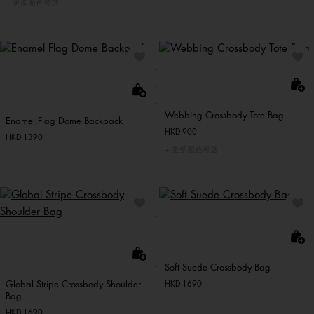
更多顏色可選
Webbing Crossbody Tote Bag
Enamel Flag Dome Backpack
HKD 900
HKD 1390
更多顏色可選
Soft Suede Crossbody Bag
Global Stripe Crossbody Shoulder
HKD 1690
Bag
HKD 1690