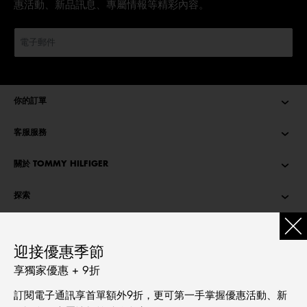
惠活動、新品訊息、專屬情報等精彩內容。
你的訂單
客服服務
關於 TOMMY HILFIGER
探索
TOMMY STORIES
迎接優惠季節
語言
享獨家優惠 + 9折
繁體中文
訂閱電子通訊享首單額外9折，更可第一手掌握優惠活動、新
English