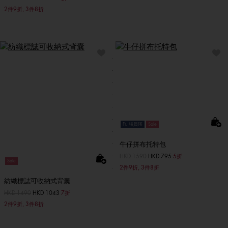
2件9折, 3件8折
Ft. 張員瑛
Sale
牛仔拼布托特包
價格扣減從
HKD 1590
至
HKD 795
5折
Sale
2件9折, 3件8折
紡織標誌可收納式背囊
價格扣減從
HKD 1490
至
HKD 1043
7折
2件9折, 3件8折