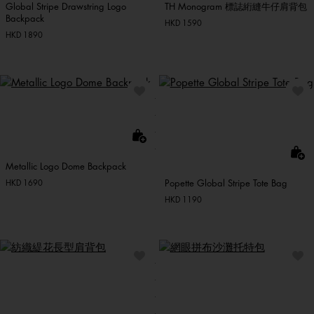
Global Stripe Drawstring Logo
TH Monogram 標誌絎縫牛仔肩背包
Backpack
HKD 1590
HKD 1890
Metallic Logo Dome Backpack
Popette Global Stripe Tote Bag
HKD 1690
HKD 1190