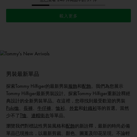
載入更多
Tommy
新品上架
選購男裝
選購女裝
選購童裝
男裝最新單品
探索Tommy Hilfiger的最新男裝
服飾
和
配飾
。我們為您展示
Tommy Hilfiger最新男裝設計。探索Tommy Hilfiger重新詮釋經
典設計的全新男裝單品。在這裡，您尋找到最受歡迎的男裝
Polo恤
、
長褲
、
牛仔褲
、
恤衫
、
外套
和
針織衫
等的首選。當然
少不了
T恤
、
連帽衛衣
等單品。
瀏覽我們對標誌性男裝風格和
配飾
的新詮釋，最新的時尚必備
單品已現推出，以最新剪裁、顏色、圖案及印花呈現。不論輕