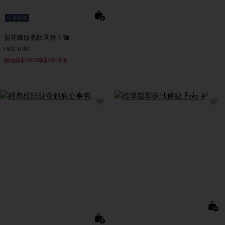
Ft. 郭富城
提花條紋寬版圓領 T 恤
HKD 1090
購物滿$2000享$200折扣