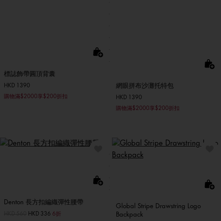
標誌飾帶圓頂背囊
網眼拼布沙灘托特包
HKD 1390
購物滿$2000享$200折扣
HKD 1390
購物滿$2000享$200折扣
Denton 長方扣編織彈性腰帶
Global Stripe Drawstring Logo
價格扣減從
HKD 560
至
HKD 336
6折
Backpack