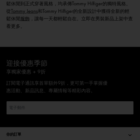
鬆休閒到正式穿著風格，均承傳Tommy Hilfiger的獨特風格。
從
Tommy Jeans
和Tommy Hilfiger的全新設計中獲得全新的輕
鬆休閒
服飾
，讓每一天都輕鬆自在。立即在男裝新品上架中查
看更多。
迎接優惠季節
享獨家優惠 + 9折
訂閱電子通訊享首單額外9折，更可第一手掌握優
惠活動、新品訊息、專屬情報等精彩內容。
你的訂單