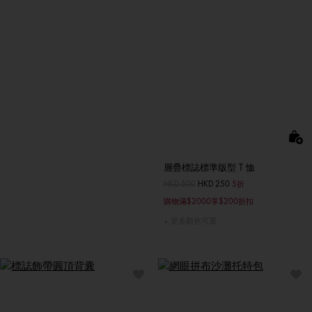
層疊標誌標準版型 T 恤
價格扣減從
HKD 500
至
HKD 250
5折
購物滿$2000享$200折扣
更多顏色可選