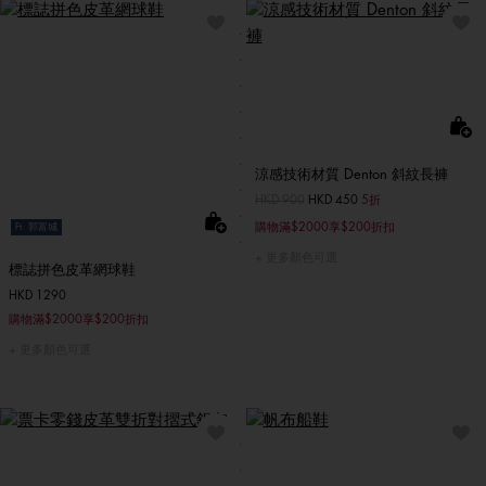
涼感技術材質 Denton 斜紋長褲
價格扣減從
HKD 900
至
HKD 450
5折
購物滿$2000享$200折扣
Ft. 郭富城
更多顏色可選
標誌拼色皮革網球鞋
HKD 1290
購物滿$2000享$200折扣
更多顏色可選