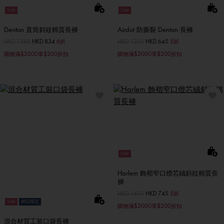
Sale
Sale
Denton 直筒斜紋棉質長褲
Airdot 防撕裂 Denton 長褲
價格扣減從
HKD 1390
至
HKD 834
6折
價格扣減從
HKD 1290
至
HKD 645
5折
購物滿$2000享$200折扣
購物滿$2000享$200折扣
Sale
Harlem 飾褶窄口燈芯絨斜紋棉質長
褲
價格扣減從
HKD 1490
至
HKD 745
5折
Sale
網店限定
購物滿$2000享$200折扣
混合材質工裝口袋長褲