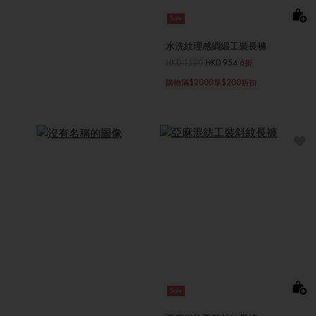
Sale
水洗紋理感綢緞工裝長褲
價格扣減從
HKD 1590
至
HKD 954
6折
購物滿$2000享$200折扣
TOMMY 褲款指南
探索更多
Sale