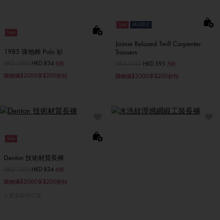
Sale
網店限定
Sale
Jaimie Relaxed Twill Carpenter
1985 珠地棉 Polo 衫
Trousers
價格扣減從
HKD 1390
至
HKD 834
6折
價格扣減從
HKD 1190
至
HKD 595
5折
購物滿$2000享$200折扣
購物滿$2000享$200折扣
Sale
Denton 技術材質長褲
價格扣減從
HKD 1390
至
HKD 834
6折
購物滿$2000享$200折扣
更多顏色可選