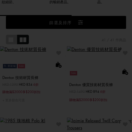
紋細節。
的暢銷產品。
品。
篩選及排序
41
/ 41 件商品
Ft. 郭富城
Sale
Sale
Denton 技術材質長褲
Denton 優質技術材質長褲
價格扣減從
HKD 1390
至
HKD 834
6折
價格扣減從
HKD 1490
至
HKD 894
6折
購物滿$2000享$200折扣
購物滿$2000享$200折扣
更多顏色可選