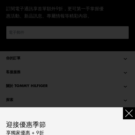
訂閱電子通訊享首單額外9折，更可第一手掌握優
惠活動、新品訊息、專屬情報等精彩內容。
你的訂單
客服服務
關於 TOMMY HILFIGER
探索
TOMMY STORIES
迎接優惠季節
語言
享獨家優惠 + 9折