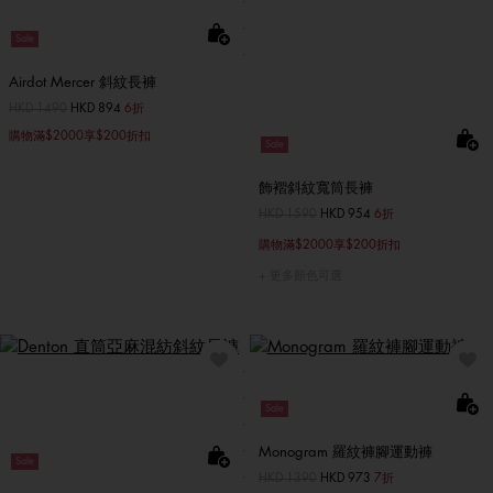
Sale
Airdot Mercer 斜紋長褲
價格扣減從
HKD 1490
至
HKD 894
6折
購物滿$2000享$200折扣
Sale
飾褶斜紋寬筒長褲
價格扣減從
HKD 1590
至
HKD 954
6折
購物滿$2000享$200折扣
更多顏色可選
Sale
Monogram 羅紋褲腳運動褲
Sale
價格扣減從
HKD 1390
至
HKD 973
7折