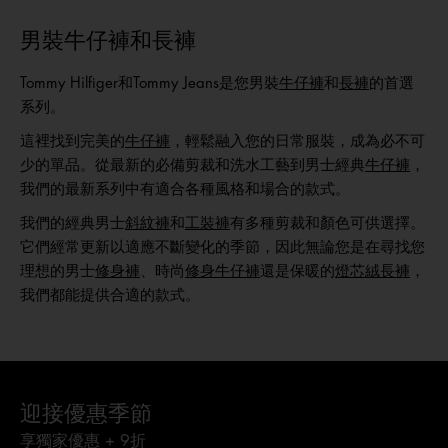
選購男裝
選購女裝
選購童裝
男裝牛仔褲和長褲
Tommy Hilfiger和Tommy Jeans是您男裝
牛仔褲
和
長褲
的首選
系列。
這裡找到完美的
牛仔褲
，輕鬆融入您的日常服裝，成為必不可
少的單品。從最新的必備剪裁和洗水工藝到男士經典
牛仔褲
，
我們的最新系列中有適合各種風格和場合的款式。
我們的經典男士
斜紋褲
和
工裝褲
有多種剪裁和顏色可供選擇。
它們經常更新以適應不斷變化的季節，因此無論您是在尋找您
理想的男士
修身褲
、時尚
修身牛仔褲
還是保暖的
燈芯絨長褲
，
我們都能提供合適的款式。
迎接優惠季節
享獨家優惠 + 9折