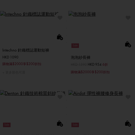
Sale
Intechno 針織標誌運動短褲
泡泡紗長褲
HKD 1090
購物滿$2000享$200折扣
價格扣減從
HKD 1590
至
HKD 954
6折
購物滿$2000享$200折扣
更多顏色可選
Sale
Sale