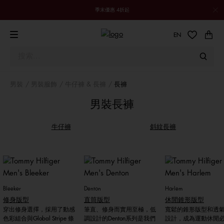
季末優惠 4折起
EN
男裝
男裝服飾
牛仔褲 & 長褲
長褲
男裝長褲
牛仔褲
斜紋長褲
Bleeker
Denton
Harlem
修身版型
直筒版型
休閒錐形版型
穿出修身選擇，採用了動感
筆直、修身而實用至極，低
寬鬆的錐形版型和透
色彩組合與Global Stripe 條
調設計的Denton系列是我們
設計，成為運動休閒