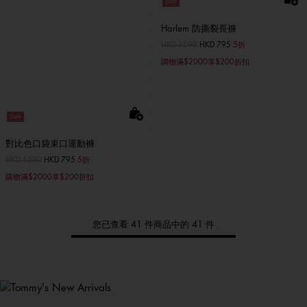
Sale
Harlem 防撕裂長褲
價格扣減從
HKD 1590
至
HKD 795
5折
購物滿$2000享$200折扣
Sale
對比色口袋束口運動褲
價格扣減從
HKD 1590
至
HKD 795
5折
購物滿$2000享$200折扣
您已查看 41 件商品中的 41 件
Tommy
新品上架