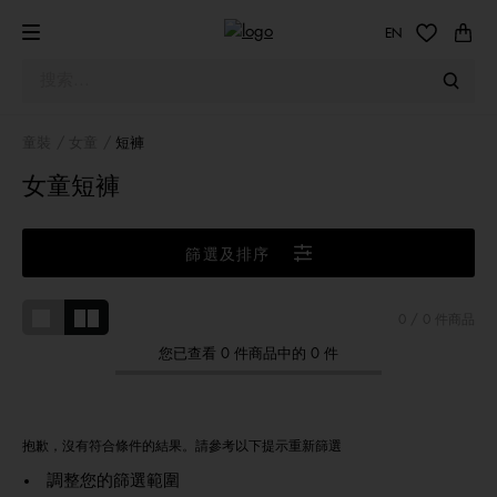
EN
童裝
女童
短褲
女童短褲
篩選及排序
0
/ 0 件商品
您已查看 0 件商品中的 0 件
抱歉，沒有符合條件的結果。請參考以下提示重新篩選
調整您的篩選範圍