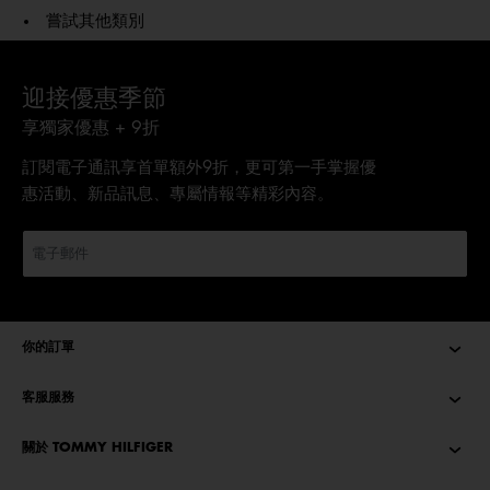
嘗試其他類別
迎接優惠季節
享獨家優惠 + 9折
訂閱電子通訊享首單額外9折，更可第一手掌握優
惠活動、新品訊息、專屬情報等精彩內容。
你的訂單
客服服務
關於 TOMMY HILFIGER