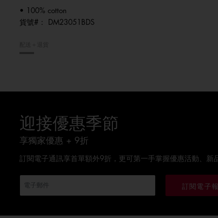
• 100% cotton
貨號#：
DM23051BDS
配送＋退貨
迎接優惠季節
享獨家優惠 + 9折
訂閱電子通訊享首單額外9折，更可第一手掌握優惠活動、新
訂閱電子