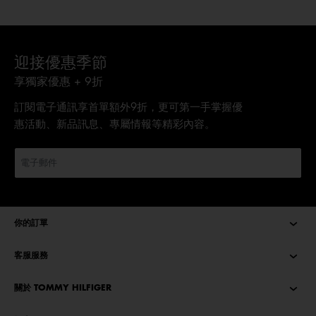
迎接優惠季節
享獨家優惠 + 9折
訂閱電子通訊享首單額外9折，更可第一手掌握優
惠活動、新品訊息、專屬情報等精彩內容。
你的訂單
客服服務
關於 TOMMY HILFIGER