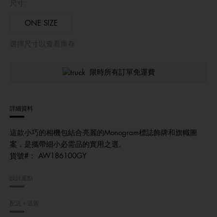
尺寸:
ONE SIZE
選擇尺寸以查看庫存
限時所有訂單免運費
詳細資料
這款小巧的相機包結合亮麗的Monogram標誌飾牌和旗幟圖
案，是攜帶細小必需品的實用之選。
貨號#：
AW186100GY
設計重點
配送＋退貨