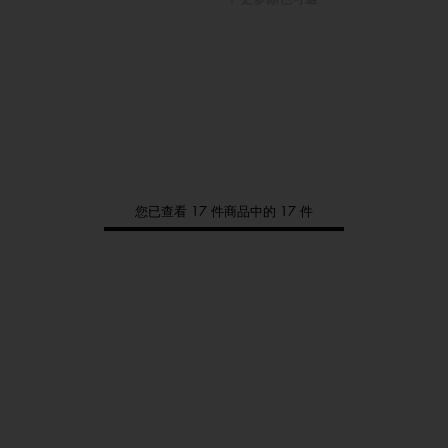
您已查看 17 件商品中的 17 件
Tommy
新品上架
選購男裝
選購女裝
選購童裝