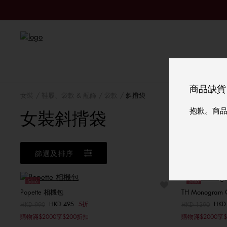
商品缺貨
女裝
鞋履、袋款 & 配飾
袋款
斜揹袋
抱歉。商
女裝斜揹袋
篩選及排序
Sale
Sale
Popette 相機包
TH Monogram 
HKD 495
5折
HKD
價格扣減從
HKD 990
至
價格扣減從
HKD 1390
至
選擇你的尺碼
購物滿$2000享$200折扣
購物滿$2000享$