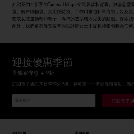
介紹我們全新季的Tommy Hilfiger女裝袋款和背囊。無論
袋、帆布購物袋、實用托特袋、工作用書包和單肩袋，以及實
套
或
女裝運動鞋
和
靴子
，為您的造型增添完美的點綴。探索我
此外，我們還有優質皮革的設計師女士手提包和
銀包
將為任何服
迎接優惠季節
享獨家優惠 + 9折
訂閱電子通訊享首單額外9折，更可第一手掌握優惠活動、新
訂閱電子
你的訂單
客服服務