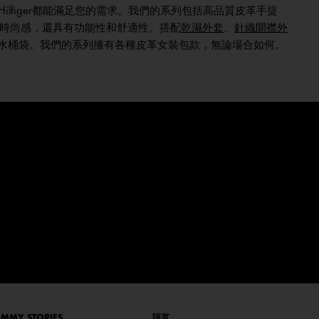
Hilfiger都能滿足您的需求。我們的系列包括高品質皮革手提
時尚感，還具有功能性和舒適性。搭配
乾濕外套
、
針織開襟外
書包和水桶袋。我們的系列擁有各種皮革女裝包款，無論場合如何。
MMY STORIES
語言