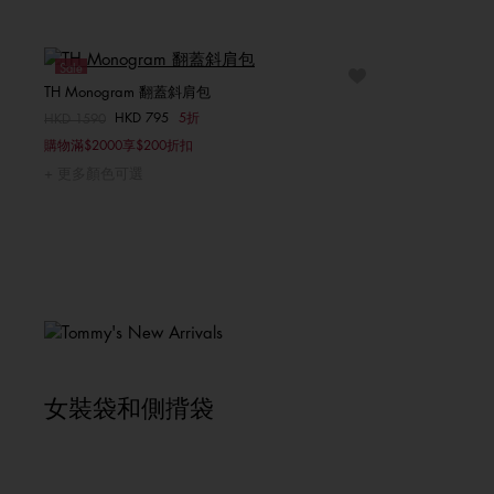
Sale
TH Monogram 翻蓋斜肩包
HKD 795
5折
價格扣減從
HKD 1590
至
選擇你的尺碼
購物滿$2000享$200折扣
ONE SIZE
更多顏色可選
女裝袋和側揹袋