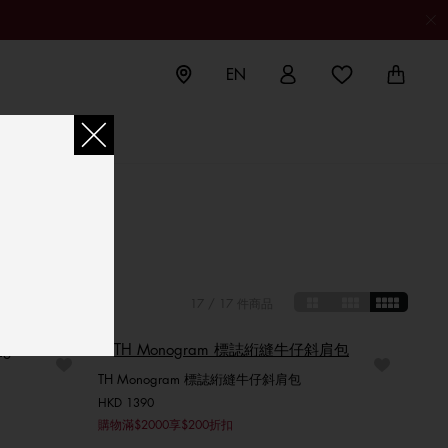
EN
17
/ 17 件商品
TH Monogram 標誌絎縫牛仔斜肩包
HKD 1390
選擇你的尺碼
購物滿$2000享$200折扣