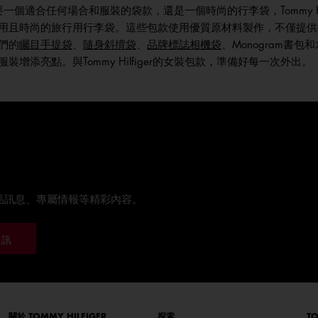
您需要一個適合任何場合和服裝的袋款，還是一個時尚的行李袋，Tommy 
用且時尚的旅行用行李袋。這些包款使用優質原材料製作，不僅提供
們的
矚目手提袋
、
隨身斜揹袋
、
品牌標誌相機袋
、Monogram
裝增添亮點。與Tommy Hilfiger的女裝包款，準備好每一次外出。
品訊息、專屬情報等精彩內容。
通訊
關於 TOMMY HILFIGER
探索
TO