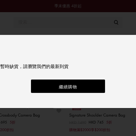
季末優惠 4折起
Sale
男裝
女裝
童裝
鞋履 & 配飾
Tommy Jeans
品暫時缺貨，請瀏覽我們的最新到貨
繼續購物
Sale
Crossbody Camera Bag
Signature Shoulder Camera Bag
 695
5折
HKD 745
5折
價格扣減從
HKD 1490
至
選擇你的尺碼
選擇你的尺碼
200折扣
購物滿$2000享$200折扣