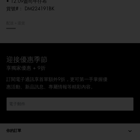
• 12.09盎司牛仔布
貨號#：
DM224191BK
配送＋退貨
迎接優惠季節
享獨家優惠 + 9折
訂閱電子通訊享首單額外9折，更可第一手掌握優
惠活動、新品訊息、專屬情報等精彩內容。
你的訂單