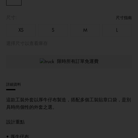
尺寸:
尺寸指南
XS
S
M
L
選擇尺寸以查看庫存
限時所有訂單免運費
詳細資料
這款工裝外套以厚牛仔布製造，搭配多個工裝貼章口袋，是別
具時尚個性的外套之選。
設計重點
• 厚牛仔布