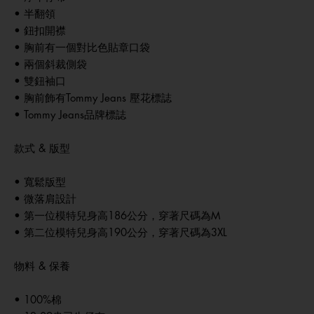
• 半翻領
• 鈕扣開襟
• 胸前有一個對比色貼章口袋
• 兩個斜裁側袋
• 雙鈕袖口
• 胸前飾有Tommy Jeans 壓花標誌
• Tommy Jeans品牌標誌
款式 & 版型
• 寬鬆版型
• 微落肩設計
• 第一位模特兒身高186公分，穿著尺碼為M
• 第二位模特兒身高190公分，穿著尺碼為3XL
物料 & 保養
• 100%棉