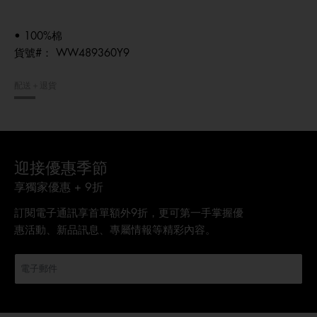
• 100%棉
貨號#：
WW489360Y9
配送＋退貨
迎接優惠季節
享獨家優惠 + 9折
訂閱電子通訊享首單額外9折，更可第一手掌握優
惠活動、新品訊息、專屬情報等精彩內容。