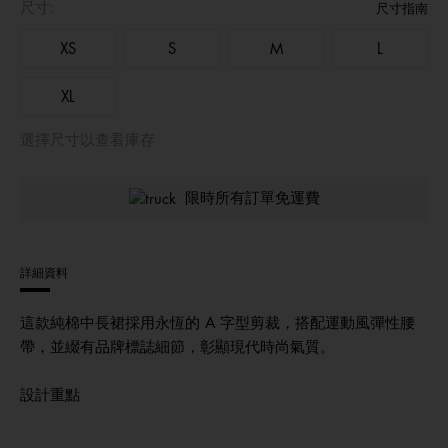
尺寸:
尺寸指南
XS
S
M
L
XL
選擇尺寸以查看庫存
限時所有訂單免運費
詳細資料
這款純棉中長裙採用永恆的 A 字型剪裁，搭配運動風彈性腰
帶，並綴有品牌標誌細節，彰顯現代時尚氣質。
設計重點