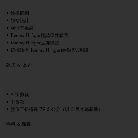
• 純棉府綢
• 飾褶設計
• 兩側有插袋
• Tommy Hilfiger標誌彈性腰帶
• Tommy Hilfiger品牌標誌
• 裙襬綴有 Tommy Hilfiger旗幟標誌刺繡
款式 & 版型
• A 字剪裁
• 中長款
• 腰位至裙襬長 79.5 公分（以 S 尺寸為基準）
物料 & 保養