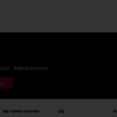
品訊息、專屬情報等精彩內容。
通訊
關於 TOMMY HILFIGER
探索
TO