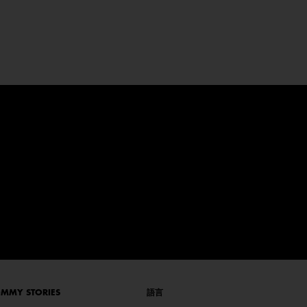
MMY STORIES
語言