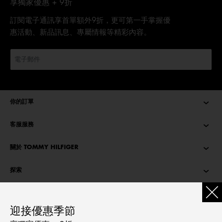
享獨家優惠 + 9折
訂閱電子通訊享首單額外9折，更可第一手掌握優
惠活動、新品訊息、專屬情報等精彩內容。
你的訂單
客服服務
關於 TOMMY HILFIGER
探索
TOMMY STORIES
迎接優惠季節
語言