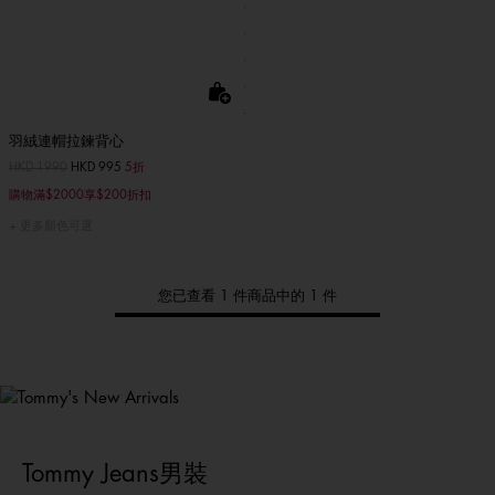
羽絨連帽拉鍊背心
價格扣減從
HKD 1990
至
HKD 995
5折
購物滿$2000享$200折扣
更多顏色可選
您已查看 1 件商品中的 1 件
Tommy
新品上架
選購男裝
選購女裝
選購童裝
Tommy Jeans男裝