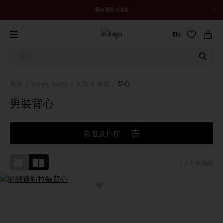
季末優惠 4折起
EN
男裝
Tommy Jeans
大衣 & 外套
背心
男裝背心
篩選及排序
1
/ 1 件商品