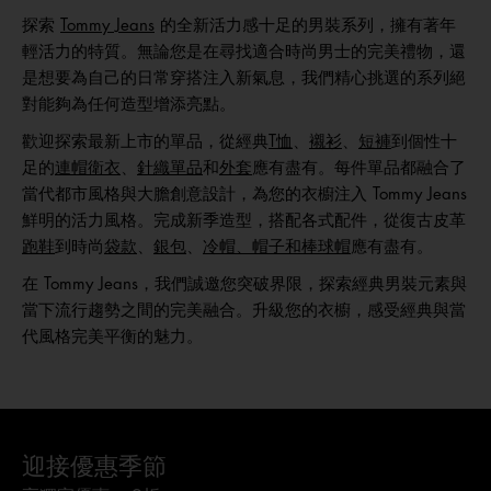
探索
Tommy Jeans
的全新活力感十足的男裝系列，擁有著年
輕活力的特質。無論您是在尋找適合時尚男士的完美禮物，還
是想要為自己的日常穿搭注入新氣息，我們精心挑選的系列絕
對能夠為任何造型增添亮點。
歡迎探索最新上市的單品，從經典
T恤
、
襯衫
、
短褲
到個性十
足的
連帽衛衣
、
針織單品
和
外套
應有盡有。每件單品都融合了
當代都市風格與大膽創意設計，為您的衣櫥注入 Tommy Jeans
鮮明的活力風格。完成新季造型，搭配各式配件，從復古皮革
跑鞋
到時尚
袋款
、
銀包
、
冷帽、帽子和棒球帽
應有盡有。
在 Tommy Jeans，我們誠邀您突破界限，探索經典男裝元素與
當下流行趨勢之間的完美融合。升級您的衣櫥，感受經典與當
代風格完美平衡的魅力。
迎接優惠季節