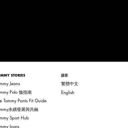
MMY STORIES
語言
mmy Jeans
繁體中文
ommy Polo 恤指南
English
e Tommy Pants Fit Guide
ommy永續發展與共融
mmy Sport Hub
mmy Icons