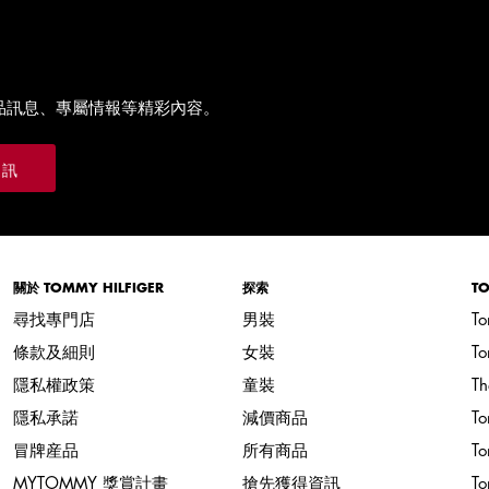
品訊息、專屬情報等精彩內容。
通訊
關於 TOMMY HILFIGER
探索
TO
尋找專門店
男裝
To
條款及細則
女裝
T
隱私權政策
童裝
Th
隱私承諾
減價商品
T
冒牌産品
所有商品
To
MYTOMMY 獎賞計畫
搶先獲得資訊
To