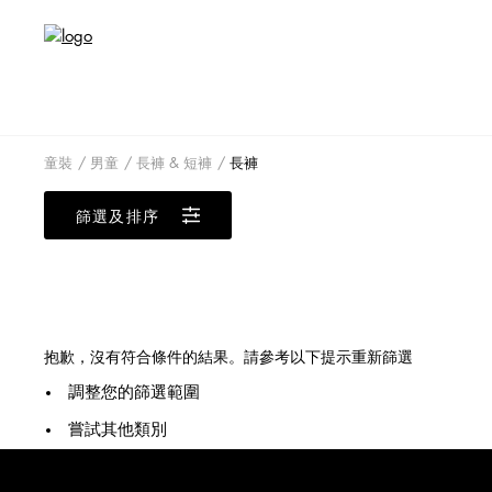
童裝
男童
長褲 & 短褲
長褲
篩選及排序
抱歉，沒有符合條件的結果。請參考以下提示重新篩選
調整您的篩選範圍
嘗試其他類別