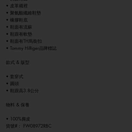
• 皮革襯裡
• 聚氨酯纖維鞋墊
• 橡膠鞋底
• 鞋面有流蘇
• 鞋跟有軟墊
• 鞋面有TH馬銜扣
• Tommy Hilfiger品牌標誌
款式 & 版型
• 套穿式
• 圓頭
• 鞋跟高3.8公分
物料 & 保養
• 100%麂皮
貨號#：
FW08972RBC