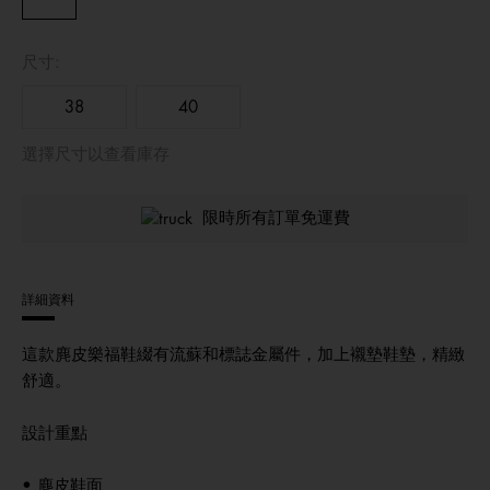
尺寸:
38
40
選擇尺寸以查看庫存
限時所有訂單免運費
詳細資料
這款麂皮樂福鞋綴有流蘇和標誌金屬件，加上襯墊鞋墊，精緻
舒適。
設計重點
• 麂皮鞋面