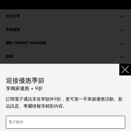
你的訂單
客服服務
關於 TOMMY HILFIGER
探索
TOMMY STORIES
迎接優惠季節
語言
享獨家優惠 + 9折
繁體中文
訂閱電子通訊享首單額外9折，更可第一手掌握優惠活動、新
English
品訊息、專屬情報等精彩內容。
新增至購物袋
價格扣減從
HKD 2,290.00
至
HKD 1,145.00