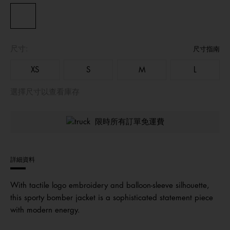
尺寸:
尺寸指南
XS
S
M
L
選擇尺寸以查看庫存
限時所有訂單免運費
詳細資料
With tactile logo embroidery and balloon-sleeve silhouette,
this sporty bomber jacket is a sophisticated statement piece
with modern energy.