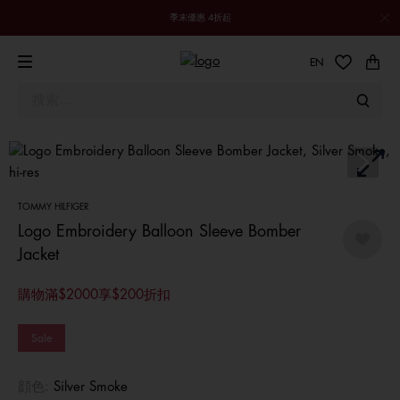
季末優惠 4折起
EN
TOMMY HILFIGER
Logo Embroidery Balloon Sleeve Bomber
Jacket
購物滿$2000享$200折扣
Sale
顔色:
Silver Smoke