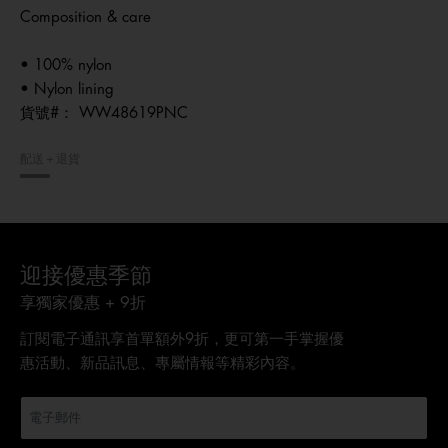
Composition & care
• 100% nylon
• Nylon lining
貨號#：
WW48619PNC
配送＋退貨
迎接優惠季節
享獨家優惠 + 9折
訂閱電子通訊享首單額外9折，更可第一手掌握優
惠活動、新品訊息、專屬情報等精彩內容。