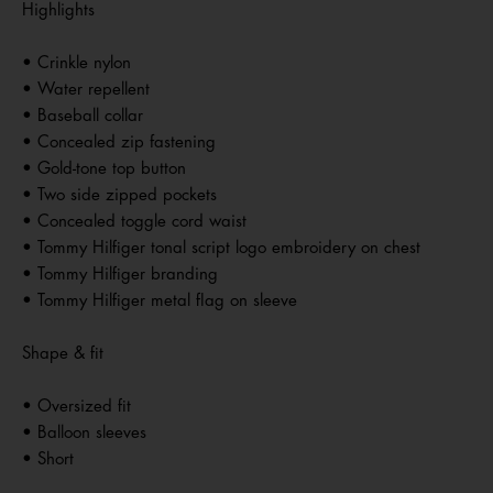
Highlights
• Crinkle nylon
• Water repellent
• Baseball collar
• Concealed zip fastening
• Gold-tone top button
• Two side zipped pockets
• Concealed toggle cord waist
• Tommy Hilfiger tonal script logo embroidery on chest
• Tommy Hilfiger branding
• Tommy Hilfiger metal flag on sleeve
Shape & fit
• Oversized fit
• Balloon sleeves
• Short