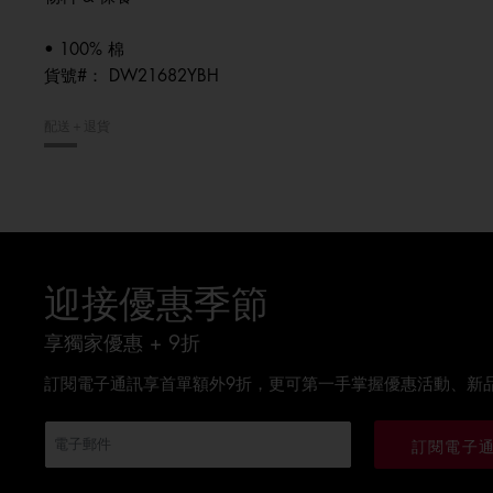
• 100% 棉
貨號#：
DW21682YBH
配送＋退貨
迎接優惠季節
享獨家優惠 + 9折
訂閱電子通訊享首單額外9折，更可第一手掌握優惠活動、新
訂閱電子