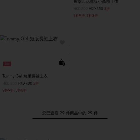
圖章印花寬版小高領 T 恤
價格扣減從
HKD 700
至
HKD 350
5折
2件9折, 3件8折
Sale
Tommy Girl 短版長袖上衣
價格扣減從
HKD 800
至
HKD 400
5折
2件9折, 3件8折
您已查看 29 件商品中的 29 件
Tommy