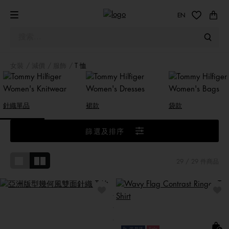
EN
女裝
減價
服飾
T 恤
針織單品
裙款
袋款
篩選及排序
29
/ 29 件商品