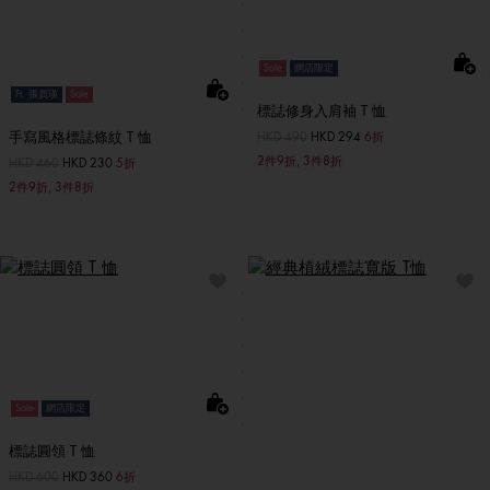
Sale
網店限定
Ft. 張員瑛
Sale
標誌修身入肩袖 T 恤
手寫風格標誌條紋 T 恤
價格扣減從
HKD 490
至
HKD 294
6折
2件9折, 3件8折
價格扣減從
HKD 460
至
HKD 230
5折
2件9折, 3件8折
Sale
網店限定
標誌圓領 T 恤
價格扣減從
HKD 600
至
HKD 360
6折