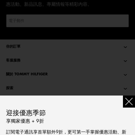
惠活動、新品訊息、專屬情報等精彩內容。
你的訂單
客服服務
關於 TOMMY HILFIGER
探索
TOMMY STORIES
迎接優惠季節
語言
享獨家優惠 + 9折
繁體中文
訂閱電子通訊享首單額外9折，更可第一手掌握優惠活動、新