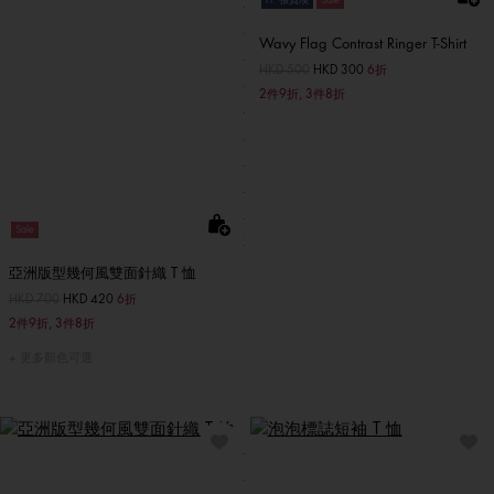
Ft. 張員瑛
Sale
Wavy Flag Contrast Ringer T-Shirt
價格扣減從
HKD 500
至
HKD 300
6折
2件9折, 3件8折
Sale
亞洲版型幾何風雙面針織 T 恤
價格扣減從
HKD 700
至
HKD 420
6折
2件9折, 3件8折
更多顏色可選