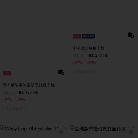
Sale
網店限定
泡泡標誌短袖 T 恤
價格扣減從
HKD 460
至
HKD 276
6折
2件9折, 3件8折
更多顏色可選
Sale
亞洲版型幾何風雙面針織 T 恤
價格扣減從
HKD 700
至
HKD 420
6折
2件9折, 3件8折
更多顏色可選