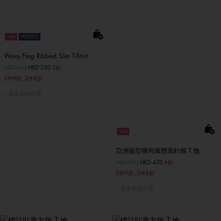
Sale
網店限定
Wavy Flag Ribbed Slim T-Shirt
價格扣減從
HKD 460
至
HKD 230
5折
2件9折, 3件8折
更多顏色可選
Sale
亞洲版型幾何風雙面針織 T 恤
價格扣減從
HKD 700
至
HKD 420
6折
2件9折, 3件8折
更多顏色可選