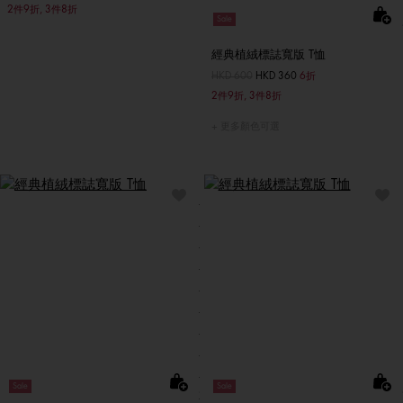
2件9折, 3件8折
Sale
經典植絨標誌寬版 T恤
價格扣減從
HKD 600
至
HKD 360
6折
2件9折, 3件8折
更多顏色可選
Sale
Sale