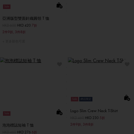
Sale
亞洲版型雙面針織圓領 T 恤
價格扣減從
HKD 600
至
HKD 420
7折
2件9折, 3件8折
更多顏色可選
Sale
網店限定
Logo Slim Crew Neck T-Shirt
Sale
價格扣減從
HKD 460
至
HKD 230
5折
2件9折, 3件8折
泡泡標誌短袖 T 恤
價格扣減從
HKD 460
至
HKD 276
6折