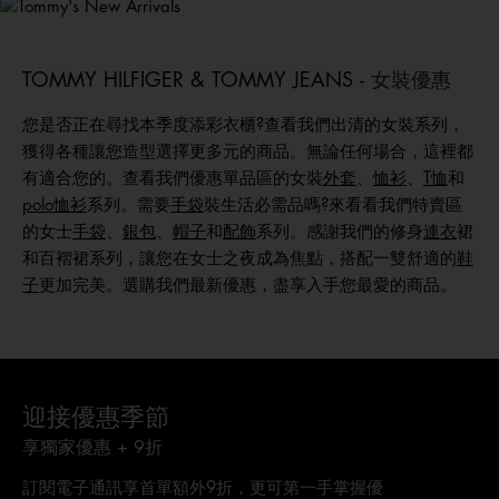
新品上架
選購男裝
選購女裝
選購童裝
TOMMY HILFIGER & TOMMY JEANS -
女裝優惠
您是否正在尋找本季度添彩衣櫃?查看我們出清的女裝系列，
獲得各種讓您造型選擇更多元的商品。無論任何場合，這裡都
有適合您的。查看我們優惠單品區的女裝
外套
、
恤衫
、
T
恤
和
polo恤衫
系列。需要
手袋
裝生活必需品嗎?來看看我們特賣區
的女士
手袋
、
銀包
、
帽子
和
配飾
系列。感謝我們的修身
連衣
裙
和百褶裙系列，讓您在女士之夜成為焦點，搭配一雙舒適的
鞋
子
更加完美。選購我們最新優惠，盡享入手您最愛的商品。
迎接優惠季節
享獨家優惠 + 9折
訂閱電子通訊享首單額外9折，更可第一手掌握優