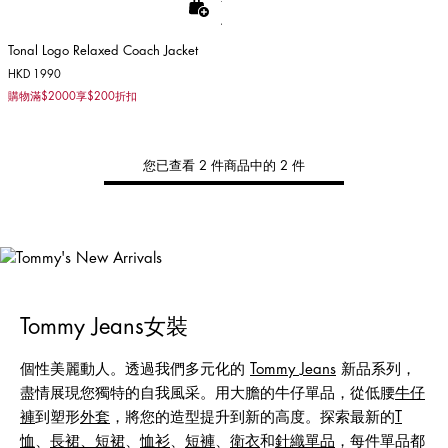
Tonal Logo Relaxed Coach Jacket
HKD 1990
購物滿$2000享$200折扣
您已查看 2 件商品中的 2 件
Tommy
新品上架
選購男裝
選購女裝
選購童裝
Tommy Jeans女裝
個性美麗動人。透過我們多元化的
Tommy Jeans
新品系列，
盡情展現您獨特的自我風采。用大膽的牛仔單品，從低腰
牛仔
褲
到塑形
外套
，將您的造型提升到新的高度。探索最新的
T
恤
、
長裙、短裙
、
恤衫
、
短褲
、
衛衣
和
針織單品
，每件單品都