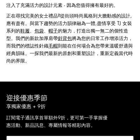
注入了充滿活力的設計元素 - 因為您值得擁有最好的。
正在尋找完美的女士禮品?從街頭時尚風格到大膽動感的設計,
應有盡有。與當下趨勢的活力韻律融為一體,盡情享受 TJ 女裝
系列的
鞋履
、
包袋
、
帽子
的魅力，打造出獨一無二的個性造
型。我們的新款加厚肩帶
斜背包
將為您的日常工作增添活力，
而我們的標誌性針織
毛帽
則能在任何場合為您帶來溫暖舒適與
經典韻味。一探我們最新的原創和重塑設計，重新定義當代時
尚的界限。
迎接優惠季節
享獨家優惠 + 9折
訂閱電子通訊享首單額外9折，更可第一手掌握優
惠活動、新品訊息、專屬情報等精彩內容。