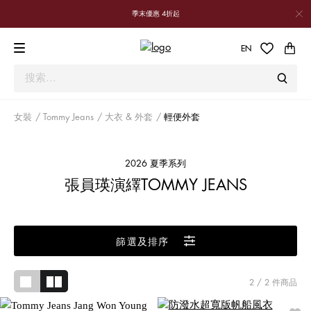
季末優惠 4折起
EN
女裝
Tommy Jeans
大衣 & 外套
輕便外套
2026 夏季系列
張員瑛演繹TOMMY JEANS
篩選及排序
2
/ 2 件商品