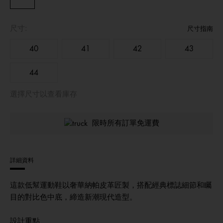
尺寸:
尺寸指南
40
41
42
43
44
選擇尺寸以查看庫存
限時所有訂單免運費
詳細資料
這款低幫運動鞋以奢華納帕皮革匠製，搭配經典標誌細節和矚
目的對比色中底，締造新潮現代造型。
設計重點