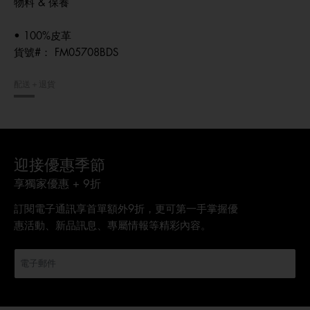
物料 & 保養
• 100%皮革
貨號#：
FM05708BDS
配送＋退貨
迎接優惠季節
享獨家優惠 + 9折
訂閱電子通訊享首單額外9折，更可第一手掌握優
惠活動、新品訊息、專屬情報等精彩內容。