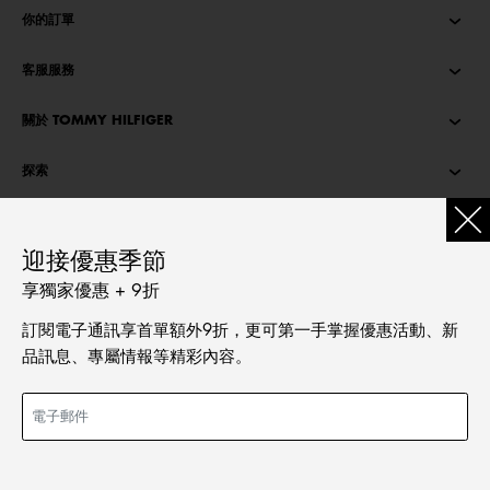
你的訂單
客服服務
關於 TOMMY HILFIGER
探索
TOMMY STORIES
迎接優惠季節
語言
享獨家優惠 + 9折
繁體中文
訂閱電子通訊享首單額外9折，更可第一手掌握優惠活動、新
English
品訊息、專屬情報等精彩內容。
新增至購物袋
價格扣減從
HKD 1,190.00
至
HKD 714.00
© Tommy Hilfiger Licensing, LLC. All rights reserved
2026