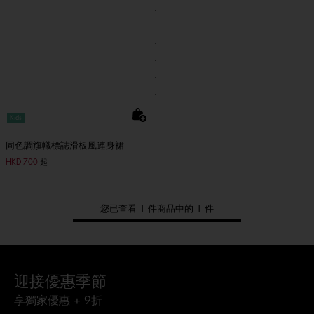
Kids
同色調旗幟標誌滑板風連身裙
HKD 700
起
您已查看 1 件商品中的 1 件
迎接優惠季節
享獨家優惠 + 9折