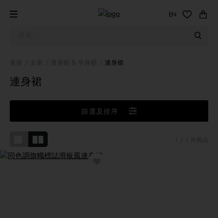
EN
童裝
女童
連身裙 & 半身裙
連身裙
連身裙
篩選及排序
1
/ 1 件商品