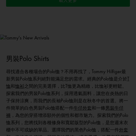
載入更多
Tommy
新品上架
選購男裝
選購女裝
選購童裝
男裝Polo Shirts
尋找適合各種場合的Polo恤？不用再找了，Tommy Hilfiger最
新男裝Polo恤系列絕對能滿足您的需求。經典的Polo恤是介於
T
恤
和
恤衫
之間的完美選擇，比T恤更為精緻，比恤衫更輕鬆。
探索我們的男裝Polo恤系列，採用透氣面料，讓您在炎熱的日
子保持涼爽，而我們的長袖Polo恤則是在秋冬中的首選。將一
件簡單的白色男裝Polo恤搭配一件
牛仔外套
和一條
男裝牛仔
褲
，為您的穿搭增添額外的個性和都市魅力。探索我們的Polo
恤系列，您將找到各種修身和寬鬆版型的Polo恤，是您週末衣
櫃中不可或缺的單品。選擇我們的黑色Polo恤，搭配一件
外套