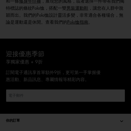
和一條
修身牛仔褲
，展現您的風格，或者選擇一件帶有我們獨
特標誌的條紋Polo恤，搭配一雙
男裝運動鞋
，讓您在人群中脫
穎而出。我們的Polo恤設計靈活多變，非常適合各種場合，無
論是運動還是休閒。查看我們的
Polo恤指南
。
迎接優惠季節
享獨家優惠 + 9折
訂閱電子通訊享首單額外9折，更可第一手掌握優
惠活動、新品訊息、專屬情報等精彩內容。
你的訂單