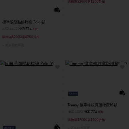
購物滿$2000享$200折扣
標準版型貼飾蜂窩 Polo 衫
價格扣減從
HKD 1190
至
HKD 714
6折
購物滿$2000享$200折扣
更多顏色可選
Unisex
Tommy 徽章條紋寬版橄欖球衫
價格扣減從
HKD 1290
至
HKD 774
6折
購物滿$2000享$200折扣
更多顏色可選
網店限定