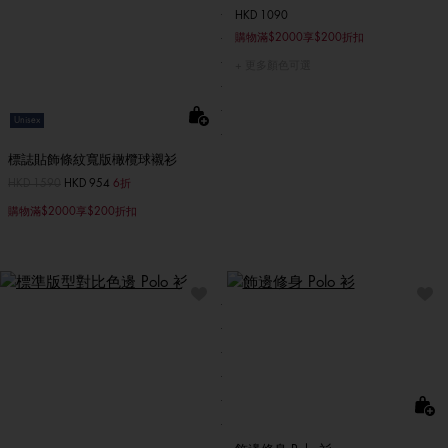
HKD 1090
購物滿$2000享$200折扣
更多顏色可選
Unisex
標誌貼飾條紋寬版橄欖球襯衫
價格扣減從
HKD 1590
至
HKD 954
6折
購物滿$2000享$200折扣