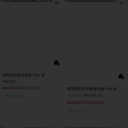
標準版型珠地條紋 Polo 衫
HKD 990
購物滿$2000享$200折扣
標準版型對比飾邊長袖 Polo 衫
價格扣減從
HKD 1290
至
HKD 903
7折
更多顏色可選
購物滿$2000享$200折扣
更多顏色可選