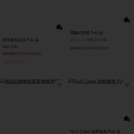
隱藏式鈕襟 Polo 衫
標準版型提花 Polo 衫
價格扣減從
HKD 1190
至
HKD 714
6折
HKD 1290
購物滿$2000享$200折扣
購物滿$2000享$200折扣
更多顏色可選
Fluid Cotton 純棉修身 Polo 衫