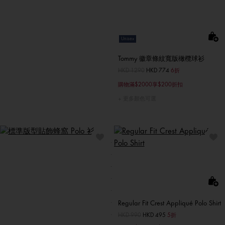
Unisex
Tommy 徽章條紋寬版橄欖球衫
價格扣減從
HKD 1290
至
HKD 774
6折
購物滿$2000享$200折扣
更多顏色可選
Regular Fit Crest Appliqué Polo Shirt
價格扣減從
HKD 990
至
HKD 495
5折