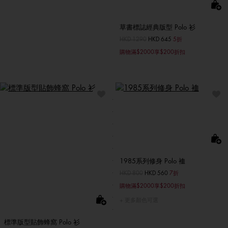
草書標誌經典版型 Polo 衫
價格扣減從
HKD 1290
至
HKD 645
5折
購物滿$2000享$200折扣
1985系列修身 Polo 裇
價格扣減從
HKD 800
至
HKD 560
7折
購物滿$2000享$200折扣
更多顏色可選
標準版型貼飾蜂窩 Polo 衫