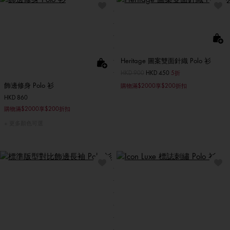
Heritage 圖案雙面針織 Polo 衫
價格扣減從
HKD 900
至
HKD 450
5折
飾邊修身 Polo 衫
購物滿$2000享$200折扣
HKD 860
購物滿$2000享$200折扣
更多顏色可選