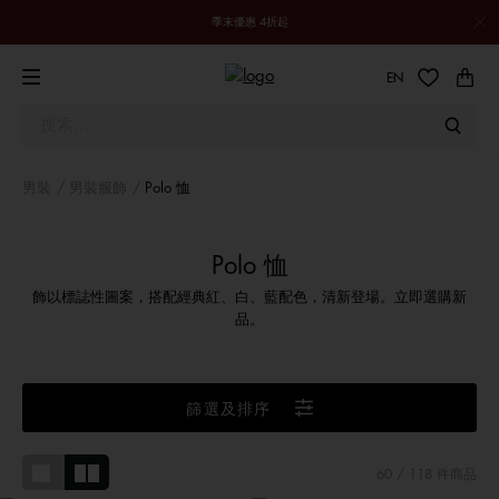
季末優惠 4折起
EN
男裝
男裝服飾
Polo 恤
Polo 恤
飾以標誌性圖案，搭配經典紅、白、藍配色，清新登場。立即選購新
品。
篩選及排序
60
/ 118 件商品