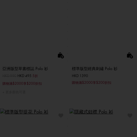
亞洲版型草書標誌 Polo 衫
標準版型經典刺繡 Polo 衫
價格扣減從
HKD 990
至
HKD 495
5折
HKD 1390
購物滿$2000享$200折扣
購物滿$2000享$200折扣
更多顏色可選