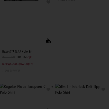
徽章標準版型 Polo 衫
價格扣減從
HKD 1390
至
HKD 834
6折
購物滿$2000享$200折扣
更多顏色可選