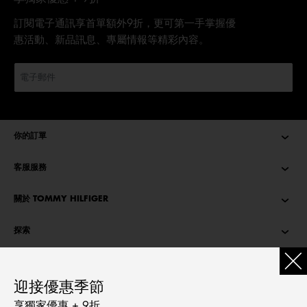
訂閱電子通訊享首單額外9折，更可第一手掌握優
惠活動、新品訊息、專屬情報等精彩內容。
你的訂單
客服服務
關於 TOMMY HILFIGER
探索
TOMMY STORIES
迎接優惠季節
語言
享獨家優惠 + 9折