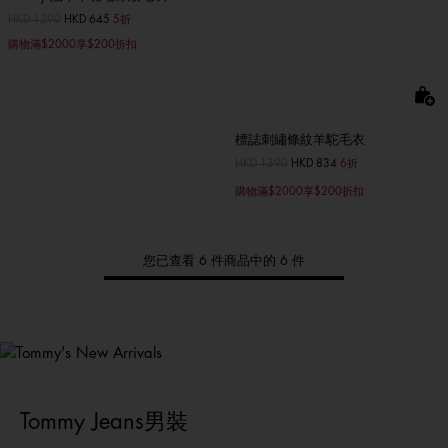
價格扣減從
HKD 1290
至
HKD 645
5折
購物滿$2000享$200折扣
標誌刺繡條紋羊駝毛衣
價格扣減從
HKD 1390
至
HKD 834
6折
購物滿$2000享$200折扣
您已查看 6 件商品中的 6 件
Tommy
新品上架
選購男裝
選購女裝
選購童裝
Tommy Jeans男裝