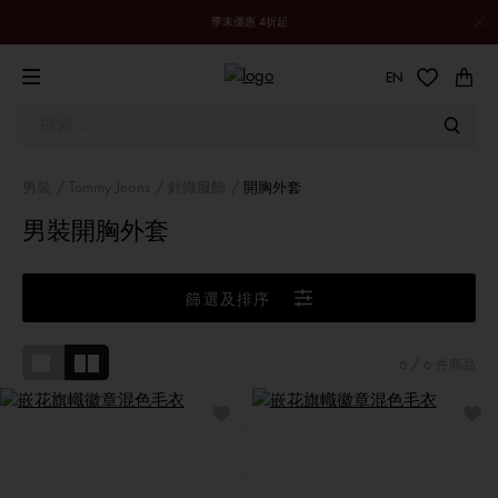
季末優惠 4折起
EN
男裝
Tommy Jeans
針織服飾
開胸外套
男裝開胸外套
篩選及排序
6
/ 6 件商品