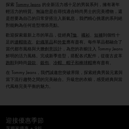
探索
Tommy Jeans
的全新活力感十足的男裝系列，擁有著年
輕活力的特質。無論您是在尋找適合時尚男士的完美禮物，還
是想要為自己的日常穿搭注入新氣息，我們精心挑選的系列絕
對能夠為任何造型增添亮點。
歡迎探索最新上市的單品，從經典
T恤
、
襯衫
、
短褲
到個性十
足的
連帽衛衣
、
針織單品
和
外套
應有盡有。每件單品都融合了
當代都市風格與大膽創意設計，為您的衣櫥注入 Tommy Jeans
鮮明的活力風格。完成新季造型，搭配各式配件，從復古皮革
跑鞋
到時尚
袋款
、
銀包
、
冷帽、帽子和棒球帽
應有盡有。
在 Tommy Jeans，我們誠邀您突破界限，探索經典男裝元素與
當下流行趨勢之間的完美融合。升級您的衣櫥，感受經典與當
代風格完美平衡的魅力。
迎接優惠季節
享獨家優惠 + 9折