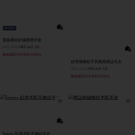
網店限定
寬版羅紋針織開襟外套
價格扣減從
HKD 1290
至
HKD 645
5折
購物滿$2000享$200折扣
紋理感條紋手寫風格標誌毛衣
價格扣減從
HKD 1290
至
HKD 645
5折
購物滿$2000享$200折扣
Tommy 貼章羊駝毛條紋毛衣