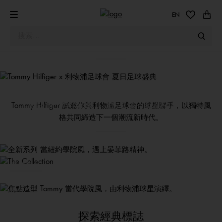
Tommy Hilfiger x 利物浦足球會
EN
夏日足球盛典
選購新品
全新系列
當紐約學院風，遇上晏菲路精神。
Tommy Hilfiger 誠邀你與利物浦足球會的球星聯手，以獨特風
焦點造型
格共同締造下一個潮流新時代。
選購新品
Tommy 當代學院風，由利物浦球星演繹。
選購新品
探索經典標誌