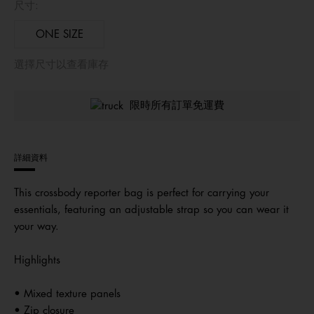
尺寸:
ONE SIZE
選擇尺寸以查看庫存
限時所有訂單免運費
詳細資料
This crossbody reporter bag is perfect for carrying your
essentials, featuring an adjustable strap so you can wear it
your way.
Highlights
• Mixed texture panels
• Zip closure