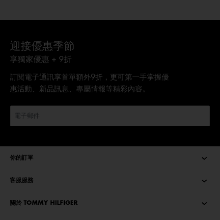
迎接優惠季節
享獨家優惠 + 9折
訂閱電子通訊享首單額外9折，更可第一手掌握優
惠活動、新品訊息、專屬情報等精彩內容。
你的訂單
客服服務
關於 TOMMY HILFIGER