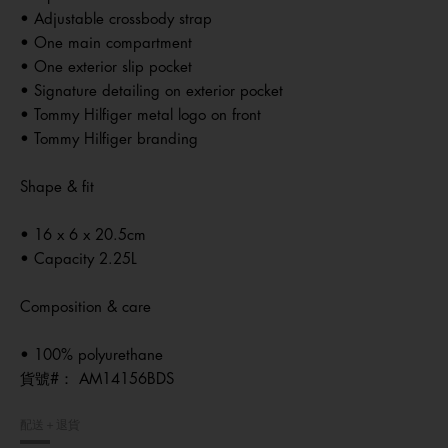
• Adjustable crossbody strap
• One main compartment
• One exterior slip pocket
• Signature detailing on exterior pocket
• Tommy Hilfiger metal logo on front
• Tommy Hilfiger branding
Shape & fit
• 16 x 6 x 20.5cm
• Capacity 2.25L
Composition & care
• 100% polyurethane
貨號#：
AM14156BDS
配送＋退貨