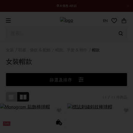
季末優惠 4折起
EN
女裝
鞋履、袋款 & 配飾
帽款、手套 & 頸巾
帽款
女裝帽款
篩選及排序
11
/ 11 件商品
Sale