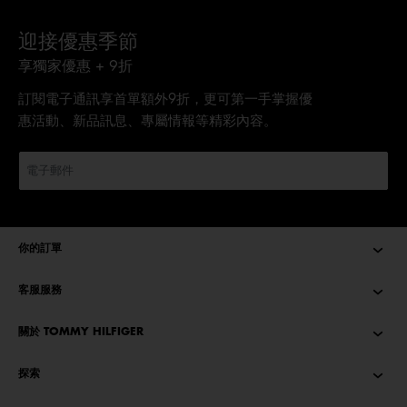
迎接優惠季節
享獨家優惠 + 9折
訂閱電子通訊享首單額外9折，更可第一手掌握優
惠活動、新品訊息、專屬情報等精彩內容。
你的訂單
客服服務
關於 TOMMY HILFIGER
探索