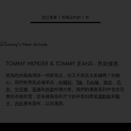
您已查看 1 件商品中的 1 件
Tommy
新品上架
選購男裝
選購女裝
選購童裝
TOMMY HILFIGER & TOMMY JEANS -
男裝優惠
想為您的風格增添一些新單品，但又不想花太多錢嗎？別擔
心。我們有男裝必備單品，如
襯衫
、
T恤
、
Polo恤
、
衛衣
、
毛
衣
、
牛仔褲
、
長褲
和
外套
特價出售。我們的優惠系列中包含完
整的衣櫥所需，從各種風格和尺寸的外套到男裝
運動鞋
和
靴
子
、
內衣
應有盡有，以供選購。