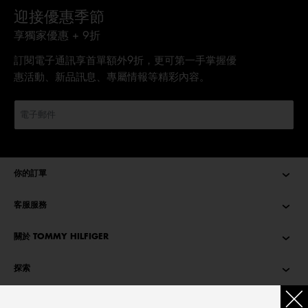
迎接優惠季節
享獨家優惠 + 9折
訂閱電子通訊享首單額外9折，更可第一手掌握優
惠活動、新品訊息、專屬情報等精彩內容。
你的訂單
客服服務
關於 TOMMY HILFIGER
探索
TOMMY STORIES