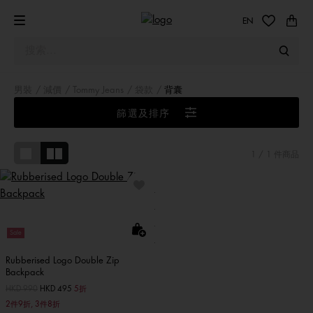
EN
男裝
減價
Tommy Jeans
袋款
背囊
篩選及排序
1
/ 1 件商品
Sale
Rubberised Logo Double Zip
Backpack
價格扣減從
HKD 990
至
HKD 495
5折
2件9折, 3件8折