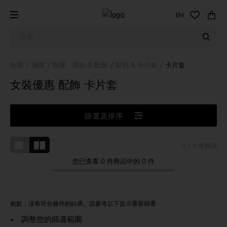
EN
女裝
減價
鞋履、袋款 & 配飾
銀包 & 卡片套
卡片套
女裝優惠 配飾 卡片套
篩選及排序
0
/ 0 件商品
您已查看 0 件商品中的 0 件
抱歉，沒有符合條件的結果。請參考以下提示重新篩選
調整您的篩選範圍