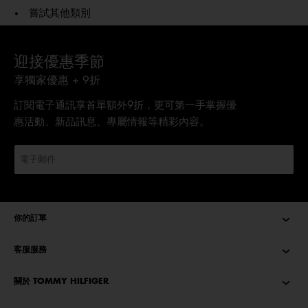
嘗試其他類別
迎接優惠季節
享獨家優惠 + 9折
訂閱電子通訊享首單額外9折，更可第一手掌握優
惠活動、新品訊息、專屬情報等精彩內容。
你的訂單
客服服務
關於 TOMMY HILFIGER