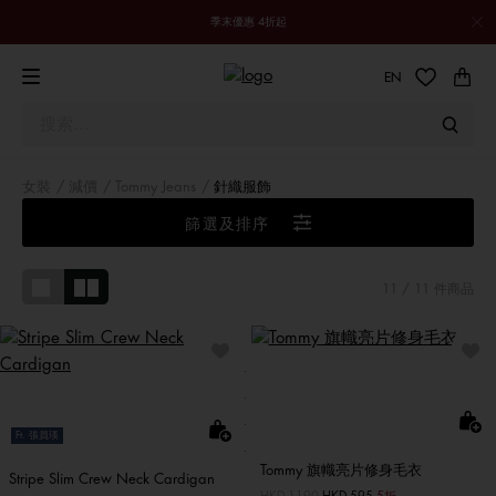
季末優惠 4折起
EN
女裝
減價
Tommy Jeans
針織服飾
篩選及排序
11
/ 11 件商品
Ft. 張員瑛
Tommy 旗幟亮片修身毛衣
Stripe Slim Crew Neck Cardigan