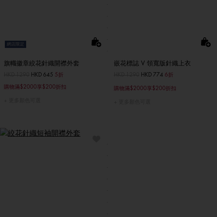
網店限定
旗幟徽章絞花針織開襟外套
嵌花標誌 V 領寬版針織上衣
價格扣減從
HKD 1290
至
HKD 645
5折
價格扣減從
HKD 1290
至
HKD 774
6折
購物滿$2000享$200折扣
購物滿$2000享$200折扣
更多顏色可選
更多顏色可選