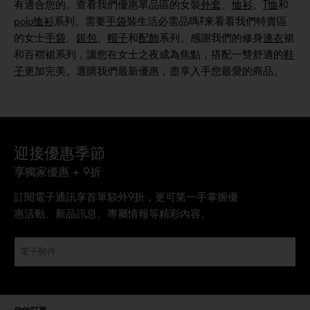
有適合您的。查看我們優惠單品區的女裝
外套
、
恤衫
、
T
恤
和
polo恤衫
系列。需要
手袋
裝生活必需品嗎?來看看我們特賣區
的女士
手袋
、
銀包
、
帽子
和
配飾
系列。感謝我們的修身
連衣
裙
和百褶裙系列，讓您在女士之夜成為焦點，搭配一雙舒適的
鞋
子
更加完美。選購我們最新優惠，盡享入手您最愛的商品。
迎接優惠季節
享獨家優惠 + 9折
訂閱電子通訊享首單額外9折，更可第一手掌握優
惠活動、新品訊息、專屬情報等精彩內容。