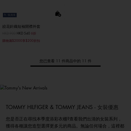
Ft. 張員瑛
絞花針織短袖開襟外套
價格扣減從
HKD 900
至
HKD 540
6折
購物滿$2000享$200折扣
您已查看 11 件商品中的 11 件
Tommy
新品上架
選購男裝
選購女裝
選購童裝
TOMMY HILFIGER & TOMMY JEANS -
女裝優惠
您是否正在尋找本季度添彩衣櫃?查看我們出清的女裝系列，
獲得各種讓您造型選擇更多元的商品。無論任何場合，這裡都