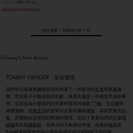
價格扣減從
HKD 390
至
HKD 195
5折
購物滿$2000享$200折扣
您已查看 1 件商品中的 1 件
Tommy
新品上架
選購男裝
選購女裝
選購童裝
TOMMY HILFIGER -
童裝優惠
我們在兒童優惠服飾系列中精選了一些最佳的
女童
和
男童
服
飾。對於孩子不斷成長的年齡，購買衣服是一件相當昂貴的事
情。這就是為什麼我們的兒童特賣系列涵蓋了
T恤
、
牛仔褲
等
基礎服飾。從
新生兒
的套裝到女童的羅紋
裙裝
，再到男童的
外
套
，您都能在這裡找到實惠的選擇。別忘了查看我們的兒童
羽
絨服
和其他
運動衫
，為寒冷的天氣做好準備。經典的
恤衫
及
Polo恤
還能幫助您的小朋友在面試或試鏡時留下好印象。